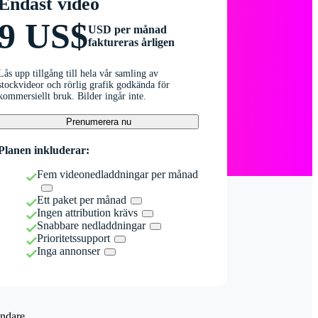
Endast video
9 US$
USD per månad
faktureras årligen
Lås upp tillgång till hela vår samling av
stockvideor och rörlig grafik godkända för
kommersiellt bruk. Bilder ingår inte.
Prenumerera nu
Planen inkluderar:
Fem videonedladdningar per månad
Ett paket per månad
Ingen attribution krävs
Snabbare nedladdningar
Prioritetssupport
Inga annonser
ndare.