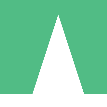
Individuella Kreditpaket
la per användning med nedladdningskrediter. Inget månatligt åtagande k
1 Nedladdningar
5 Nedladdningar
10 Nedladdningar
10
15
20
US$
00
US$
00
US$
00