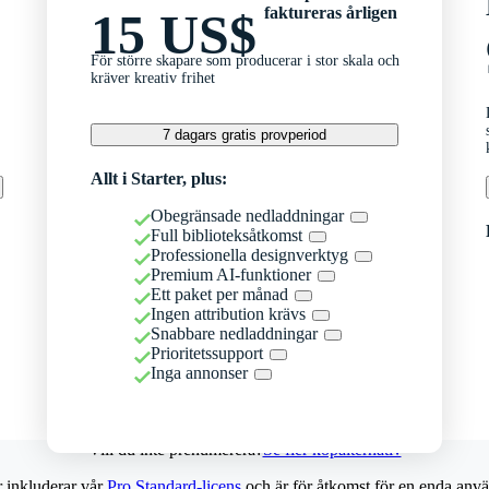
faktureras årligen
15 US$
För större skapare som producerar i stor skala och
kräver kreativ frihet
7 dagars gratis provperiod
Allt i Starter, plus:
Obegränsade nedladdningar
Full biblioteksåtkomst
Professionella designverktyg
Premium AI-funktioner
Ett paket per månad
Ingen attribution krävs
Snabbare nedladdningar
Prioritetssupport
Inga annonser
Vill du inte prenumerera?
Se fler köpalternativ
r inkluderar vår
Pro Standard-licens
och är för åtkomst för en enda anvä