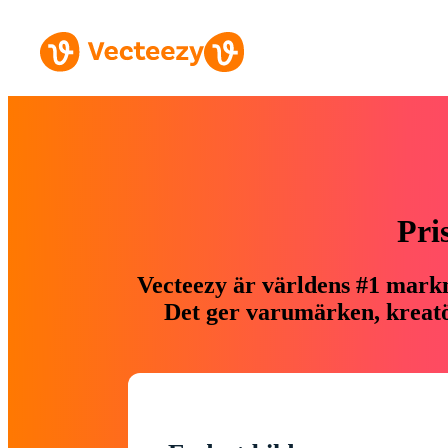
Pri
Vecteezy är världens #1 markn
Det ger varumärken, kreatör