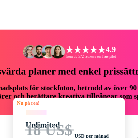
4.9
from 33 572 reviews on Trustpilot
svärda planer med enkel prissätt
adsplats för stockfoton, betrodd av över 90
er och berättare kreativa tillgångar som sp
Nu på rea!
budget.
Nu på rea!
Unlimited
18 US$
USD per månad