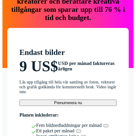
kreatörer och berättare kreativa
tillgångar som sparar upp till 76 % i
tid och budget.
Endast bilder
9 US$
USD per månad faktureras
årligen
Lås upp tillgång till hela vår samling av foton, vektorer
och grafik godkända för kommersiellt bruk. Video ingår
inte.
Prenumerera nu
Planen inkluderar:
Fem bildnedladdningar per månad
Ett paket per månad