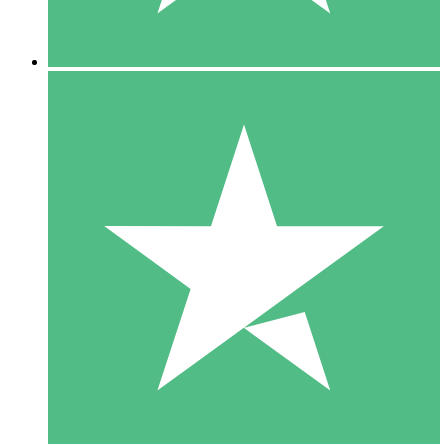
5 Nedladdningar
15
US$
00
10 Nedladdningar
20
US$
00