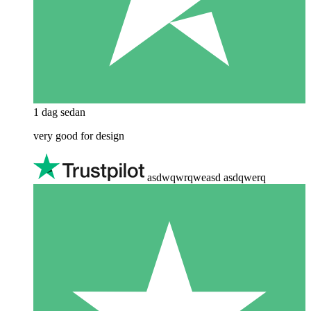
1 dag sedan
very good for design
asdwqwrqweasd asdqwerq