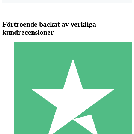
Förtroende backat av verkliga
kundrecensioner
Individuella Kreditpaket
Betala per användning med nedladdningskrediter. Inget
månatligt åtagande krävs.
1 Nedladdningar
10
US$
00