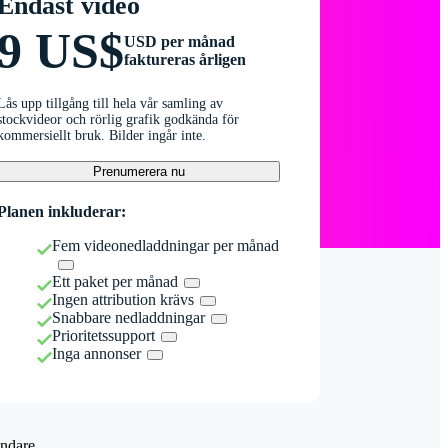
Endast video
9 US$
USD per månad
faktureras årligen
Lås upp tillgång till hela vår samling av
stockvideor och rörlig grafik godkända för
kommersiellt bruk. Bilder ingår inte.
Prenumerera nu
Planen inkluderar:
Fem videonedladdningar per månad
Ett paket per månad
Ingen attribution krävs
Snabbare nedladdningar
Prioritetssupport
Inga annonser
ndare.