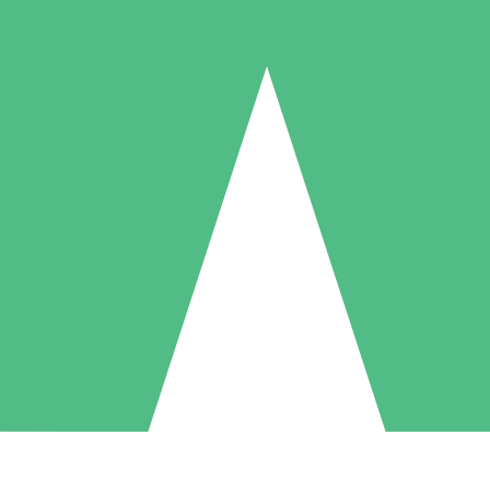
Individuella Kreditpaket
la per användning med nedladdningskrediter. Inget månatligt åtagande k
1 Nedladdningar
5 Nedladdningar
10 Nedladdningar
10
15
20
US$
00
US$
00
US$
00