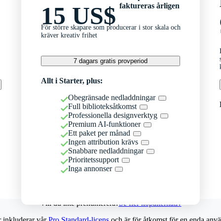
faktureras årligen
15 US$
För större skapare som producerar i stor skala och
kräver kreativ frihet
7 dagars gratis provperiod
Allt i Starter, plus:
Obegränsade nedladdningar
Full biblioteksåtkomst
Professionella designverktyg
Premium AI-funktioner
Ett paket per månad
Ingen attribution krävs
Snabbare nedladdningar
Prioritetssupport
Inga annonser
Vill du inte prenumerera?
Se fler köpalternativ
r inkluderar vår
Pro Standard-licens
och är för åtkomst för en enda anvä