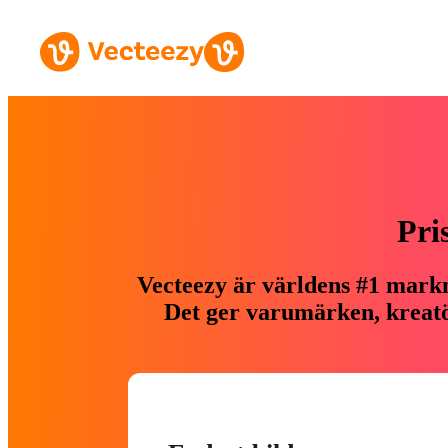
Pri
Vecteezy är världens #1 markn
Det ger varumärken, kreatör