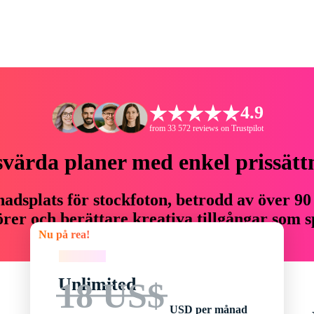
4.9
from 33 572 reviews on Trustpilot
svärda planer med enkel prissätt
adsplats för stockfoton, betrodd av över 90
er och berättare kreativa tillgångar som sp
Nu på rea!
budget.
Nu på rea!
Unlimited
18 US$
USD per månad