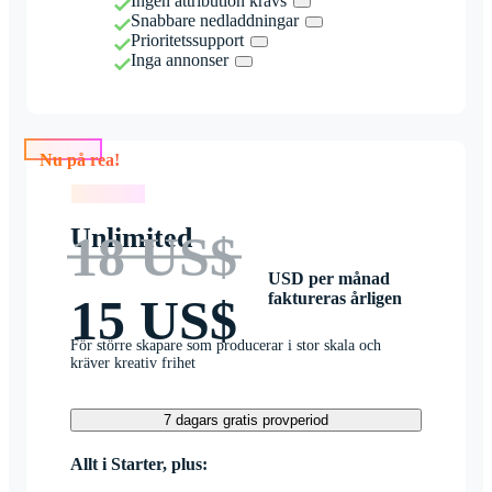
Ingen attribution krävs
Snabbare nedladdningar
Prioritetssupport
Inga annonser
Nu på rea!
Nu på rea!
Unlimited
18 US$
USD per månad
faktureras årligen
15 US$
För större skapare som producerar i stor skala och
kräver kreativ frihet
7 dagars gratis provperiod
Allt i Starter, plus: