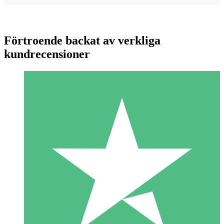
Förtroende backat av verkliga
kundrecensioner
Individuella Kreditpaket
Betala per användning med nedladdningskrediter. Inget
månatligt åtagande krävs.
1 Nedladdningar
10
US$
00