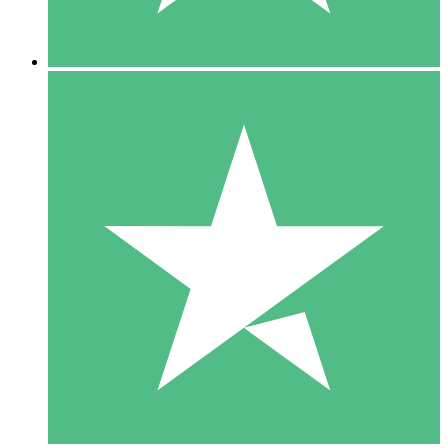
5 Nedladdningar
15
US$
00
10 Nedladdningar
20
US$
00