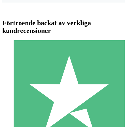
Förtroende backat av verkliga
kundrecensioner
Individuella Kreditpaket
Betala per användning med nedladdningskrediter. Inget
månatligt åtagande krävs.
1 Nedladdningar
10
US$
00