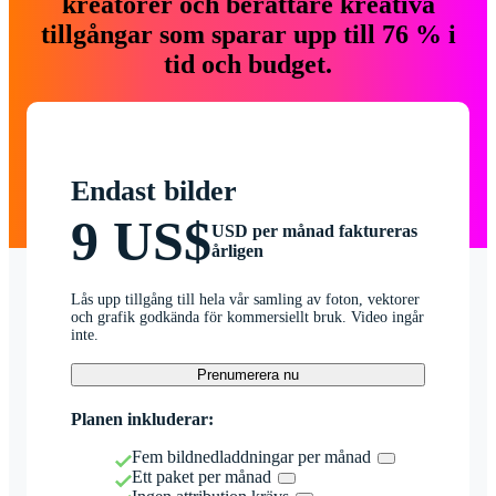
kreatörer och berättare kreativa
tillgångar som sparar upp till 76 % i
tid och budget.
Endast bilder
9 US$
USD per månad faktureras
årligen
Lås upp tillgång till hela vår samling av foton, vektorer
och grafik godkända för kommersiellt bruk. Video ingår
inte.
Prenumerera nu
Planen inkluderar:
Fem bildnedladdningar per månad
Ett paket per månad