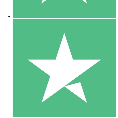
5 Nedladdningar
15
US$
00
10 Nedladdningar
20
US$
00