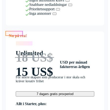
Ingen attribution krävs
Snabbare nedladdningar
Prioritetssupport
Inga annonser
Nu på rea!
Nu på rea!
Unlimited
18 US$
USD per månad
faktureras årligen
15 US$
För större skapare som producerar i stor skala och
kräver kreativ frihet
7 dagars gratis provperiod
Allt i Starter, plus: