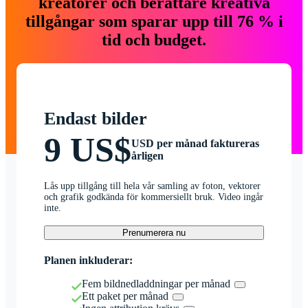
kreatörer och berättare kreativa
tillgångar som sparar upp till 76 % i
tid och budget.
Endast bilder
9 US$
USD per månad faktureras
årligen
Lås upp tillgång till hela vår samling av foton, vektorer
och grafik godkända för kommersiellt bruk. Video ingår
inte.
Prenumerera nu
Planen inkluderar:
Fem bildnedladdningar per månad
Ett paket per månad