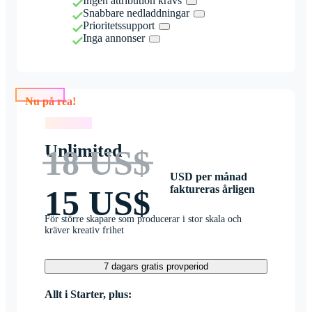
Ingen attribution krävs
Snabbare nedladdningar
Prioritetssupport
Inga annonser
Nu på rea!
Nu på rea!
Unlimited
18 US$
USD per månad
faktureras årligen
15 US$
För större skapare som producerar i stor skala och
kräver kreativ frihet
7 dagars gratis provperiod
Allt i Starter, plus: