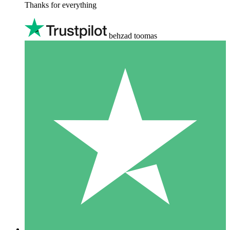
Thanks for everything
behzad toomas