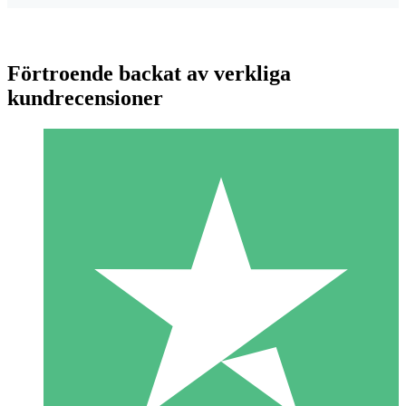
Förtroende backat av verkliga
kundrecensioner
Individuella Kreditpaket
Betala per användning med nedladdningskrediter. Inget
månatligt åtagande krävs.
1 Nedladdningar
10
US$
00