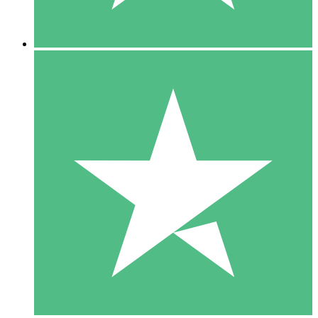
5 Nedladdningar
15
US$
00
10 Nedladdningar
20
US$
00