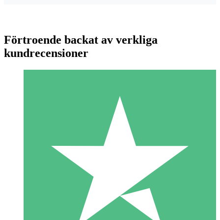
Förtroende backat av verkliga
kundrecensioner
Individuella Kreditpaket
Betala per användning med nedladdningskrediter. Inget
månatligt åtagande krävs.
1 Nedladdningar
10
US$
00