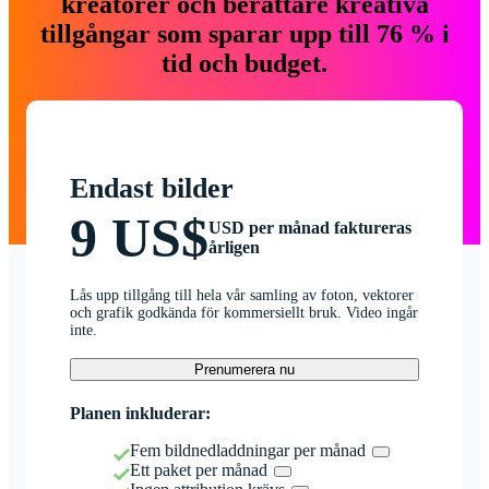
kreatörer och berättare kreativa
tillgångar som sparar upp till 76 % i
tid och budget.
Endast bilder
9 US$
USD per månad faktureras
årligen
Lås upp tillgång till hela vår samling av foton, vektorer
och grafik godkända för kommersiellt bruk. Video ingår
inte.
Prenumerera nu
Planen inkluderar:
Fem bildnedladdningar per månad
Ett paket per månad