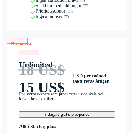
Ingen attribution krävs
Snabbare nedladdningar
Prioritetssupport
Inga annonser
Nu på rea!
Nu på rea!
Unlimited
18 US$
USD per månad
faktureras årligen
15 US$
För större skapare som producerar i stor skala och
kräver kreativ frihet
7 dagars gratis provperiod
Allt i Starter, plus: