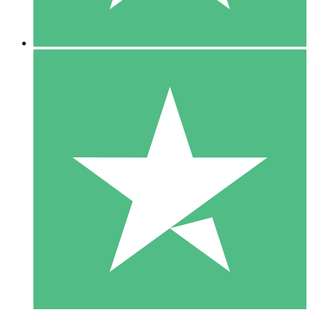
5 Nedladdningar
15
US$
00
10 Nedladdningar
20
US$
00