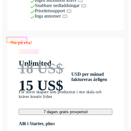
Ingen attribution krävs
Snabbare nedladdningar
Prioritetssupport
Inga annonser
Nu på rea!
Nu på rea!
Unlimited
18 US$
USD per månad
faktureras årligen
15 US$
För större skapare som producerar i stor skala och
kräver kreativ frihet
7 dagars gratis provperiod
Allt i Starter, plus: