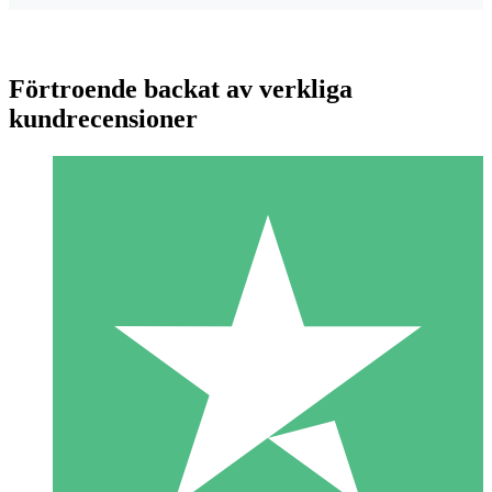
Förtroende backat av verkliga
kundrecensioner
Individuella Kreditpaket
Betala per användning med nedladdningskrediter. Inget
månatligt åtagande krävs.
1 Nedladdningar
10
US$
00