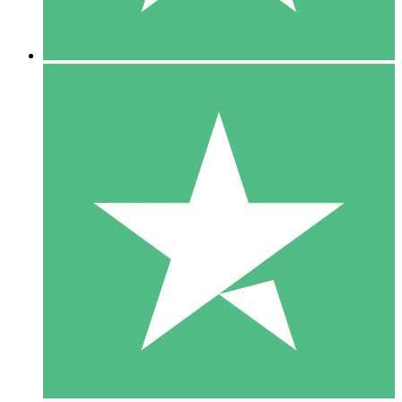
5 Nedladdningar
15
US$
00
10 Nedladdningar
20
US$
00