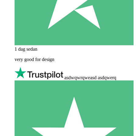
1 dag sedan
very good for design
asdwqwrqweasd asdqwerq