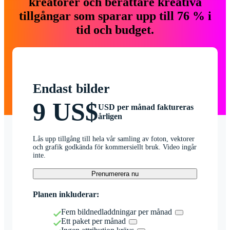
kreatörer och berättare kreativa
tillgångar som sparar upp till 76 % i
tid och budget.
Endast bilder
9 US$
USD per månad faktureras
årligen
Lås upp tillgång till hela vår samling av foton, vektorer
och grafik godkända för kommersiellt bruk. Video ingår
inte.
Prenumerera nu
Planen inkluderar:
Fem bildnedladdningar per månad
Ett paket per månad