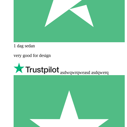
1 dag sedan
very good for design
asdwqwrqweasd asdqwerq