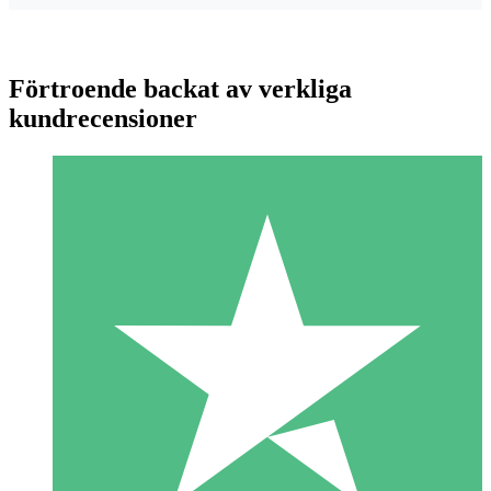
Förtroende backat av verkliga
kundrecensioner
Individuella Kreditpaket
Betala per användning med nedladdningskrediter. Inget
månatligt åtagande krävs.
1 Nedladdningar
10
US$
00