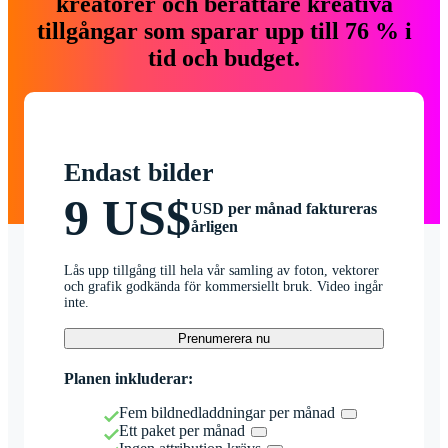
kreatörer och berättare kreativa
tillgångar som sparar upp till 76 % i
tid och budget.
Endast bilder
9 US$
USD per månad faktureras
årligen
Lås upp tillgång till hela vår samling av foton, vektorer
och grafik godkända för kommersiellt bruk. Video ingår
inte.
Prenumerera nu
Planen inkluderar:
Fem bildnedladdningar per månad
Ett paket per månad