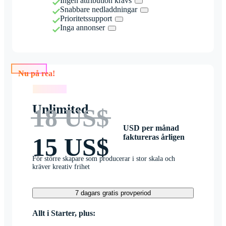
Ingen attribution krävs
Snabbare nedladdningar
Prioritetssupport
Inga annonser
Nu på rea!
Nu på rea!
Unlimited
18 US$
USD per månad
faktureras årligen
15 US$
För större skapare som producerar i stor skala och
kräver kreativ frihet
7 dagars gratis provperiod
Allt i Starter, plus: