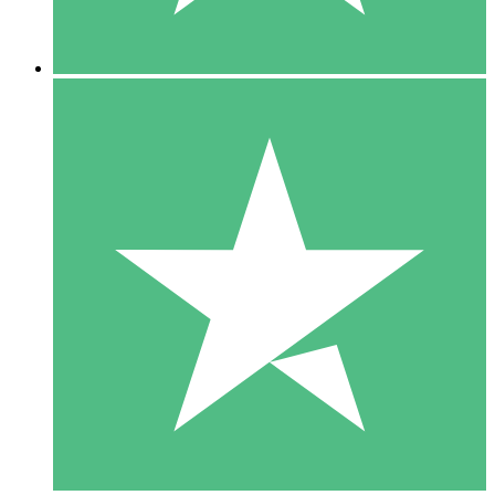
5 Nedladdningar
15
US$
00
10 Nedladdningar
20
US$
00