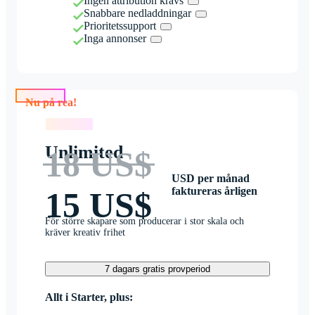
Ingen attribution krävs
Snabbare nedladdningar
Prioritetssupport
Inga annonser
Nu på rea!
Nu på rea!
Unlimited
18 US$
USD per månad
faktureras årligen
15 US$
För större skapare som producerar i stor skala och
kräver kreativ frihet
7 dagars gratis provperiod
Allt i Starter, plus: