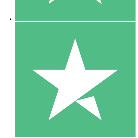
5 Nedladdningar
15
US$
00
10 Nedladdningar
20
US$
00