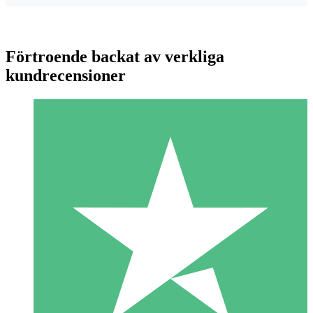
Förtroende backat av verkliga
kundrecensioner
Individuella Kreditpaket
Betala per användning med nedladdningskrediter. Inget
månatligt åtagande krävs.
1 Nedladdningar
10
US$
00