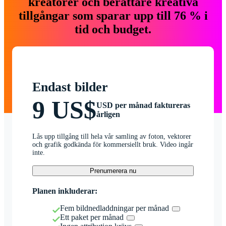
kreatörer och berättare kreativa
tillgångar som sparar upp till 76 % i
tid och budget.
Endast bilder
9 US$
USD per månad faktureras
årligen
Lås upp tillgång till hela vår samling av foton, vektorer
och grafik godkända för kommersiellt bruk. Video ingår
inte.
Prenumerera nu
Planen inkluderar:
Fem bildnedladdningar per månad
Ett paket per månad