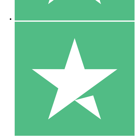
5 Nedladdningar
15
US$
00
10 Nedladdningar
20
US$
00