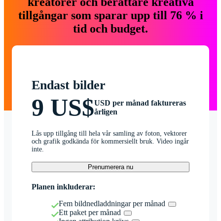
kreatörer och berättare kreativa
tillgångar som sparar upp till 76 % i
tid och budget.
Endast bilder
9 US$
USD per månad faktureras
årligen
Lås upp tillgång till hela vår samling av foton, vektorer
och grafik godkända för kommersiellt bruk. Video ingår
inte.
Prenumerera nu
Planen inkluderar:
Fem bildnedladdningar per månad
Ett paket per månad