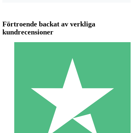
Förtroende backat av verkliga
kundrecensioner
Individuella Kreditpaket
Betala per användning med nedladdningskrediter. Inget
månatligt åtagande krävs.
1 Nedladdningar
10
US$
00