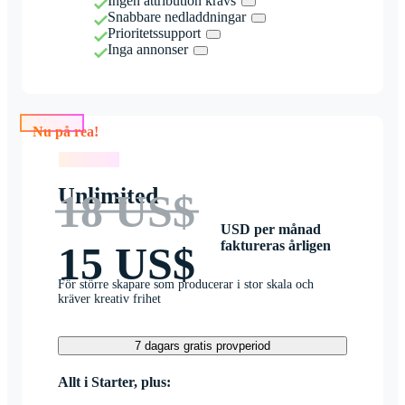
Ingen attribution krävs
Snabbare nedladdningar
Prioritetssupport
Inga annonser
Nu på rea!
Nu på rea!
Unlimited
18 US$
USD per månad
faktureras årligen
15 US$
För större skapare som producerar i stor skala och
kräver kreativ frihet
7 dagars gratis provperiod
Allt i Starter, plus: