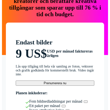
kreatörer och berättare kreativa
tillgångar som sparar upp till 76 % i
tid och budget.
Endast bilder
9 US$
USD per månad faktureras
årligen
Lås upp tillgång till hela vår samling av foton, vektorer
och grafik godkända för kommersiellt bruk. Video ingår
inte.
Prenumerera nu
Planen inkluderar:
Fem bildnedladdningar per månad
Ett paket per månad