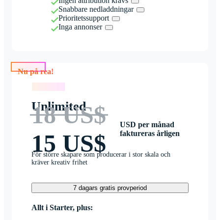
Ingen attribution krävs
Snabbare nedladdningar
Prioritetssupport
Inga annonser
Nu på rea!
Nu på rea!
Unlimited
18 US$
USD per månad
faktureras årligen
15 US$
För större skapare som producerar i stor skala och
kräver kreativ frihet
7 dagars gratis provperiod
Allt i Starter, plus: