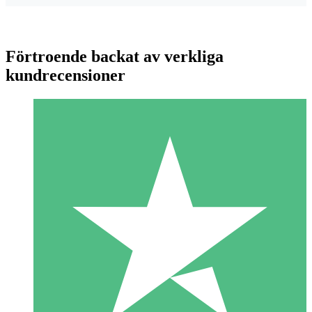
Förtroende backat av verkliga
kundrecensioner
Individuella Kreditpaket
Betala per användning med nedladdningskrediter. Inget
månatligt åtagande krävs.
1 Nedladdningar
10
US$
00