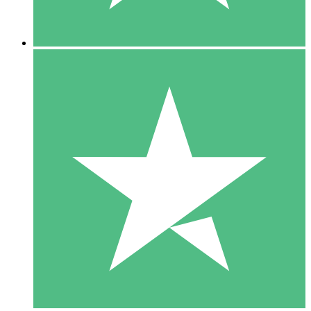
5 Nedladdningar
15
US$
00
10 Nedladdningar
20
US$
00