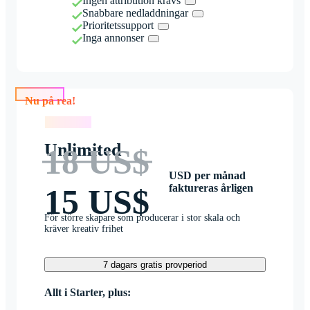
Ingen attribution krävs
Snabbare nedladdningar
Prioritetssupport
Inga annonser
Nu på rea!
Nu på rea!
Unlimited
18 US$
USD per månad
faktureras årligen
15 US$
För större skapare som producerar i stor skala och
kräver kreativ frihet
7 dagars gratis provperiod
Allt i Starter, plus: