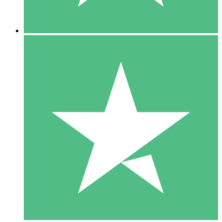
5 Nedladdningar
15
US$
00
10 Nedladdningar
20
US$
00