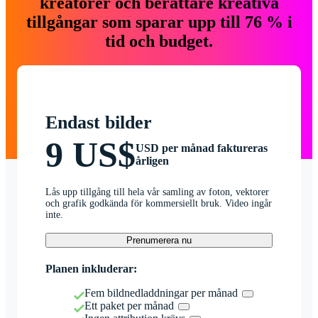
kreatörer och berättare kreativa
tillgångar som sparar upp till 76 % i
tid och budget.
Endast bilder
9 US$
USD per månad faktureras
årligen
Lås upp tillgång till hela vår samling av foton, vektorer
och grafik godkända för kommersiellt bruk. Video ingår
inte.
Prenumerera nu
Planen inkluderar:
Fem bildnedladdningar per månad
Ett paket per månad