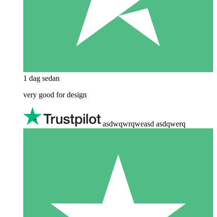
1 dag sedan
very good for design
asdwqwrqweasd asdqwerq