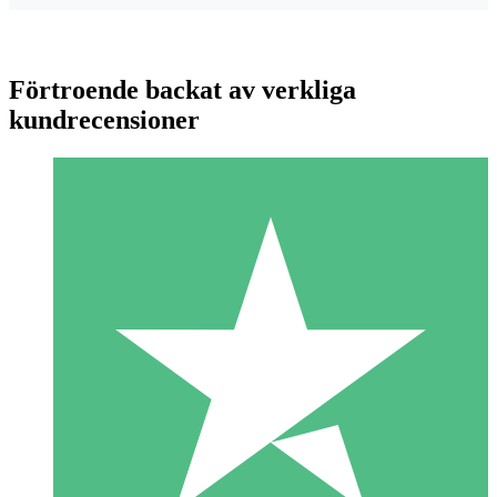
Förtroende backat av verkliga
kundrecensioner
Individuella Kreditpaket
Betala per användning med nedladdningskrediter. Inget
månatligt åtagande krävs.
1 Nedladdningar
10
US$
00