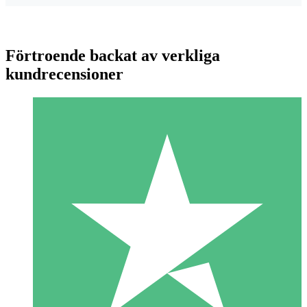
Förtroende backat av verkliga
kundrecensioner
Individuella Kreditpaket
Betala per användning med nedladdningskrediter. Inget
månatligt åtagande krävs.
1 Nedladdningar
10
US$
00