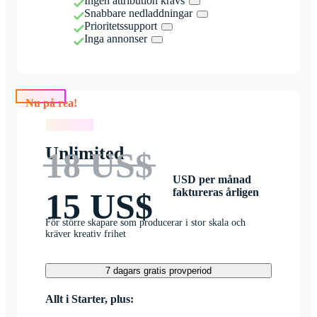
Ingen attribution krävs
Snabbare nedladdningar
Prioritetssupport
Inga annonser
Nu på rea!
Nu på rea!
Unlimited
18 US$
USD per månad
faktureras årligen
15 US$
För större skapare som producerar i stor skala och
kräver kreativ frihet
7 dagars gratis provperiod
Allt i Starter, plus: