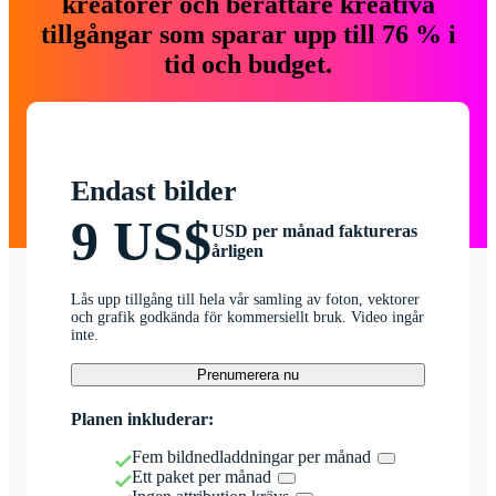
kreatörer och berättare kreativa
tillgångar som sparar upp till 76 % i
tid och budget.
Endast bilder
9 US$
USD per månad faktureras
årligen
Lås upp tillgång till hela vår samling av foton, vektorer
och grafik godkända för kommersiellt bruk. Video ingår
inte.
Prenumerera nu
Planen inkluderar:
Fem bildnedladdningar per månad
Ett paket per månad