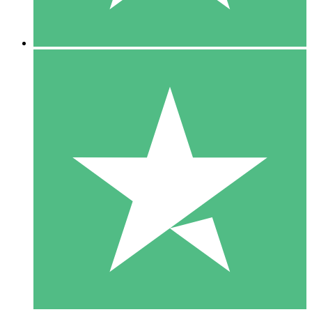
5 Nedladdningar
15
US$
00
10 Nedladdningar
20
US$
00