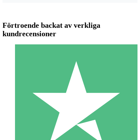
Förtroende backat av verkliga
kundrecensioner
Individuella Kreditpaket
Betala per användning med nedladdningskrediter. Inget
månatligt åtagande krävs.
1 Nedladdningar
10
US$
00