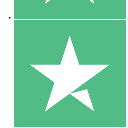
5 Nedladdningar
15
US$
00
10 Nedladdningar
20
US$
00