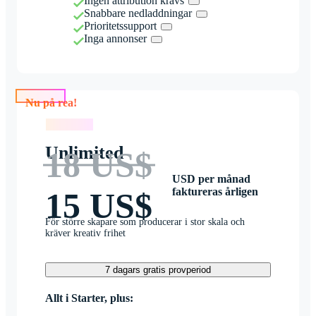
Ingen attribution krävs
Snabbare nedladdningar
Prioritetssupport
Inga annonser
Nu på rea!
Nu på rea!
Unlimited
18 US$
USD per månad
faktureras årligen
15 US$
För större skapare som producerar i stor skala och
kräver kreativ frihet
7 dagars gratis provperiod
Allt i Starter, plus: