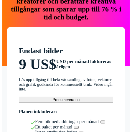
kreatörer och berättare kreativa
tillgångar som sparar upp till 76 % i
tid och budget.
Endast bilder
9 US$
USD per månad faktureras
årligen
Lås upp tillgång till hela vår samling av foton, vektorer
och grafik godkända för kommersiellt bruk. Video ingår
inte.
Prenumerera nu
Planen inkluderar:
Fem bildnedladdningar per månad
Ett paket per månad