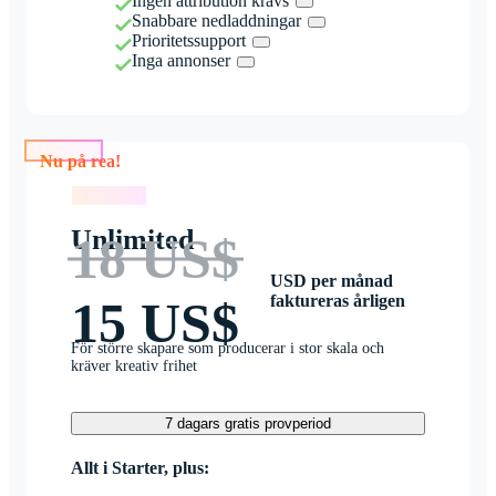
Ingen attribution krävs
Snabbare nedladdningar
Prioritetssupport
Inga annonser
Nu på rea!
Nu på rea!
Unlimited
18 US$
USD per månad
faktureras årligen
15 US$
För större skapare som producerar i stor skala och
kräver kreativ frihet
7 dagars gratis provperiod
Allt i Starter, plus: