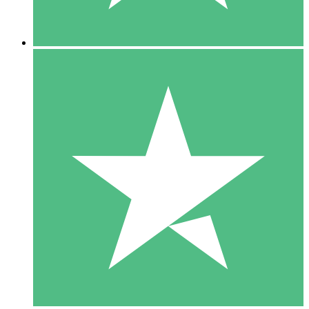
5 Nedladdningar
15
US$
00
10 Nedladdningar
20
US$
00