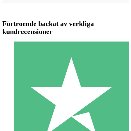
Förtroende backat av verkliga
kundrecensioner
Individuella Kreditpaket
Betala per användning med nedladdningskrediter. Inget
månatligt åtagande krävs.
1 Nedladdningar
10
US$
00