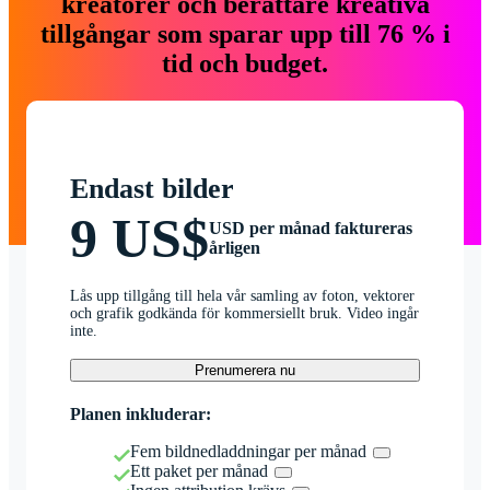
kreatörer och berättare kreativa
tillgångar som sparar upp till 76 % i
tid och budget.
Endast bilder
9 US$
USD per månad faktureras
årligen
Lås upp tillgång till hela vår samling av foton, vektorer
och grafik godkända för kommersiellt bruk. Video ingår
inte.
Prenumerera nu
Planen inkluderar:
Fem bildnedladdningar per månad
Ett paket per månad