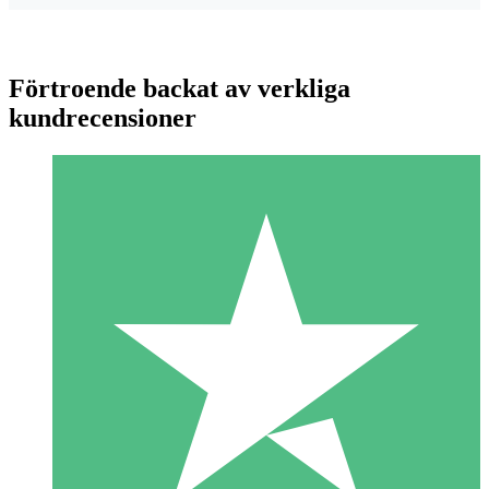
Förtroende backat av verkliga
kundrecensioner
Individuella Kreditpaket
Betala per användning med nedladdningskrediter. Inget
månatligt åtagande krävs.
1 Nedladdningar
10
US$
00