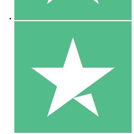
5 Nedladdningar
15
US$
00
10 Nedladdningar
20
US$
00