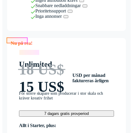
Ingen attribution krävs
Snabbare nedladdningar
Prioritetssupport
Inga annonser
Nu på rea!
Nu på rea!
Unlimited
18 US$
USD per månad
faktureras årligen
15 US$
För större skapare som producerar i stor skala och
kräver kreativ frihet
7 dagars gratis provperiod
Allt i Starter, plus: