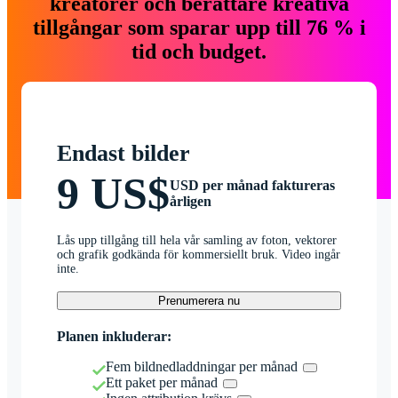
kreatörer och berättare kreativa
tillgångar som sparar upp till 76 % i
tid och budget.
Endast bilder
9 US$
USD per månad faktureras
årligen
Lås upp tillgång till hela vår samling av foton, vektorer
och grafik godkända för kommersiellt bruk. Video ingår
inte.
Prenumerera nu
Planen inkluderar:
Fem bildnedladdningar per månad
Ett paket per månad