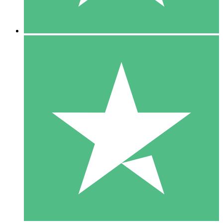
5 Nedladdningar
15
US$
00
10 Nedladdningar
20
US$
00