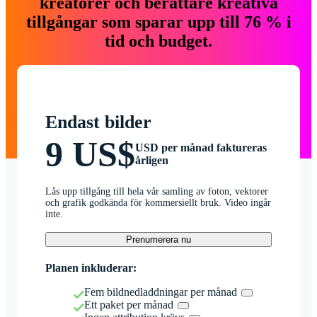
kreatörer och berättare kreativa
tillgångar som sparar upp till 76 % i
tid och budget.
Endast bilder
9 US$
USD per månad faktureras
årligen
Lås upp tillgång till hela vår samling av foton, vektorer
och grafik godkända för kommersiellt bruk. Video ingår
inte.
Prenumerera nu
Planen inkluderar:
Fem bildnedladdningar per månad
Ett paket per månad