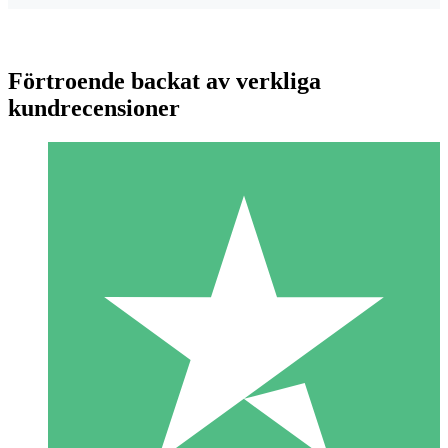
Förtroende backat av verkliga
kundrecensioner
Individuella Kreditpaket
Betala per användning med nedladdningskrediter. Inget
månatligt åtagande krävs.
1 Nedladdningar
10
US$
00