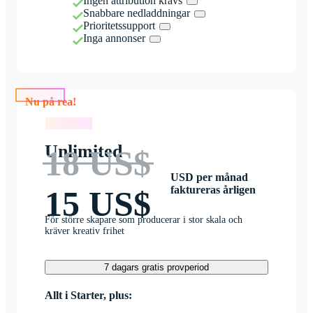
Ingen attribution krävs
Snabbare nedladdningar
Prioritetssupport
Inga annonser
Nu på rea!
Nu på rea!
Unlimited
18 US$
USD per månad
faktureras årligen
15 US$
För större skapare som producerar i stor skala och
kräver kreativ frihet
7 dagars gratis provperiod
Allt i Starter, plus: