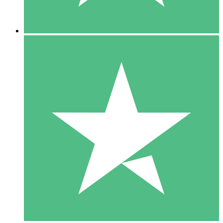
5 Nedladdningar
15
US$
00
10 Nedladdningar
20
US$
00