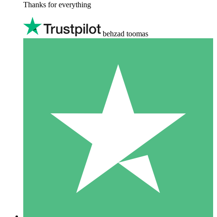
Thanks for everything
behzad toomas