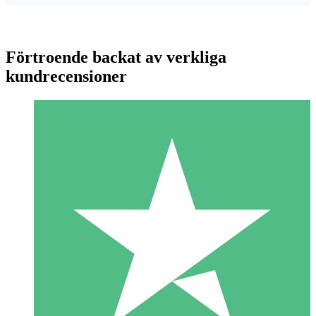
Förtroende backat av verkliga
kundrecensioner
Individuella Kreditpaket
Betala per användning med nedladdningskrediter. Inget
månatligt åtagande krävs.
1 Nedladdningar
10
US$
00