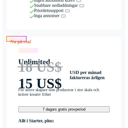
Ingen attribution krävs
Snabbare nedladdningar
Prioritetssupport
Inga annonser
Nu på rea!
Nu på rea!
Unlimited
18 US$
USD per månad
faktureras årligen
15 US$
För större skapare som producerar i stor skala och
kräver kreativ frihet
7 dagars gratis provperiod
Allt i Starter, plus: