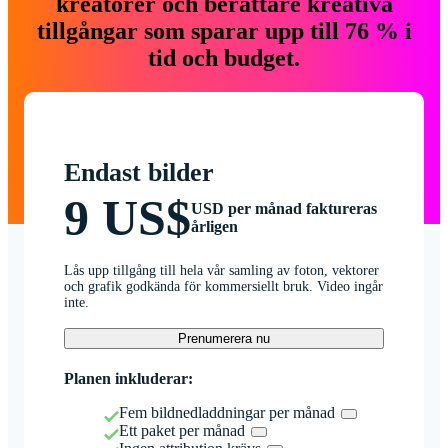
kreatörer och berättare kreativa
tillgångar som sparar upp till 76 % i
tid och budget.
Endast bilder
9 US$
USD per månad faktureras
årligen
Lås upp tillgång till hela vår samling av foton, vektorer
och grafik godkända för kommersiellt bruk. Video ingår
inte.
Prenumerera nu
Planen inkluderar:
Fem bildnedladdningar per månad
Ett paket per månad