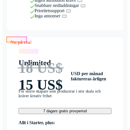
Ingen attribution krävs
Snabbare nedladdningar
Prioritetssupport
Inga annonser
Nu på rea!
Nu på rea!
Unlimited
18 US$
USD per månad
faktureras årligen
15 US$
För större skapare som producerar i stor skala och
kräver kreativ frihet
7 dagars gratis provperiod
Allt i Starter, plus: