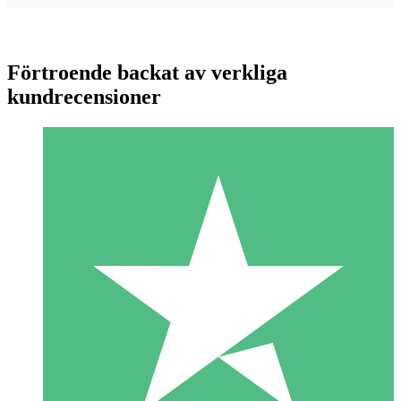
Förtroende backat av verkliga
kundrecensioner
Individuella Kreditpaket
Betala per användning med nedladdningskrediter. Inget
månatligt åtagande krävs.
1 Nedladdningar
10
US$
00