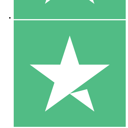
5 Nedladdningar
15
US$
00
10 Nedladdningar
20
US$
00