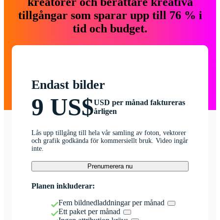
kreatörer och berättare kreativa
tillgångar som sparar upp till 76 % i
tid och budget.
Endast bilder
9 US$
USD per månad faktureras
årligen
Lås upp tillgång till hela vår samling av foton, vektorer
och grafik godkända för kommersiellt bruk. Video ingår
inte.
Prenumerera nu
Planen inkluderar:
Fem bildnedladdningar per månad
Ett paket per månad