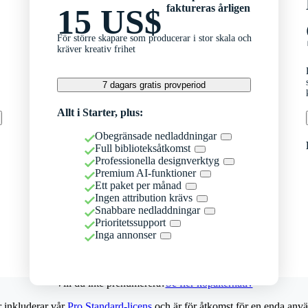
faktureras årligen
15 US$
För större skapare som producerar i stor skala och
kräver kreativ frihet
7 dagars gratis provperiod
Allt i Starter, plus:
Obegränsade nedladdningar
Full biblioteksåtkomst
Professionella designverktyg
Premium AI-funktioner
Ett paket per månad
Ingen attribution krävs
Snabbare nedladdningar
Prioritetssupport
Inga annonser
Vill du inte prenumerera?
Se fler köpalternativ
r inkluderar vår
Pro Standard-licens
och är för åtkomst för en enda anvä