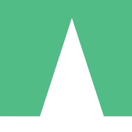
Individuella Kreditpaket
la per användning med nedladdningskrediter. Inget månatligt åtagande k
1 Nedladdningar
5 Nedladdningar
10 Nedladdningar
10
15
20
US$
00
US$
00
US$
00