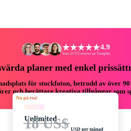
4.9
from 33 572 reviews on Trustpilot
svärda planer med enkel prissätt
adsplats för stockfoton, betrodd av över 90
er och berättare kreativa tillgångar som sp
Nu på rea!
budget.
Nu på rea!
Unlimited
18 US$
USD per månad