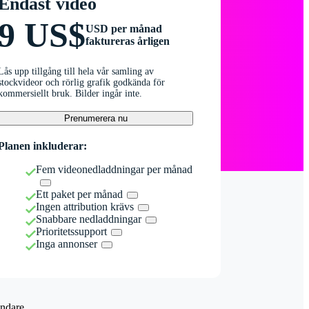
Endast video
9 US$
USD per månad
faktureras årligen
Lås upp tillgång till hela vår samling av
stockvideor och rörlig grafik godkända för
kommersiellt bruk. Bilder ingår inte.
Prenumerera nu
Planen inkluderar:
Fem videonedladdningar per månad
Ett paket per månad
Ingen attribution krävs
Snabbare nedladdningar
Prioritetssupport
Inga annonser
ndare.