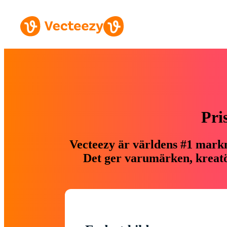
Pri
Vecteezy är världens #1 markn
Det ger varumärken, kreatör