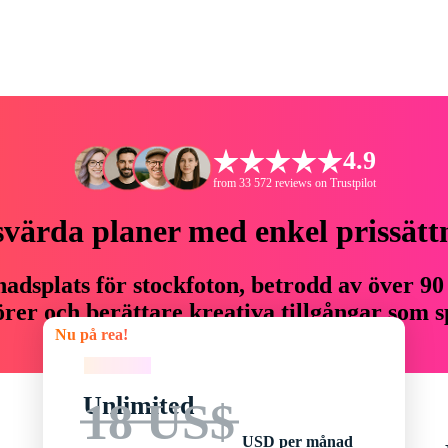
4.9
from 33 572 reviews on Trustpilot
svärda planer med enkel prissätt
adsplats för stockfoton, betrodd av över 90
er och berättare kreativa tillgångar som sp
Nu på rea!
budget.
Nu på rea!
Unlimited
18 US$
USD per månad