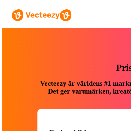
Pri
Vecteezy är världens #1 markn
Det ger varumärken, kreatör