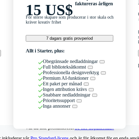
faktureras årligen
15 US$
För större skapare som producerar i stor skala och
kräver kreativ frihet
7 dagars gratis provperiod
Allt i Starter, plus:
Obegränsade nedladdningar
Full biblioteksåtkomst
Professionella designverktyg
Premium AI-funktioner
Ett paket per månad
Ingen attribution krävs
Snabbare nedladdningar
Prioritetssupport
Inga annonser
Vill du inte prenumerera?
Se fler köpalternativ
r inkluderar vår
Pro Standard-licens
och är för åtkomst för en enda anvä