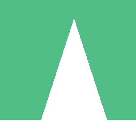
Individuella Kreditpaket
la per användning med nedladdningskrediter. Inget månatligt åtagande k
1 Nedladdningar
5 Nedladdningar
10 Nedladdningar
10
15
20
US$
00
US$
00
US$
00