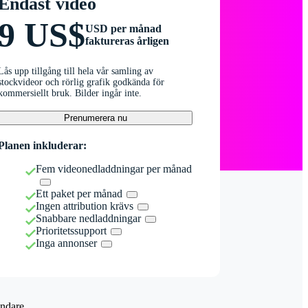
Endast video
9 US$
USD per månad
faktureras årligen
Lås upp tillgång till hela vår samling av
stockvideor och rörlig grafik godkända för
kommersiellt bruk. Bilder ingår inte.
Prenumerera nu
Planen inkluderar:
Fem videonedladdningar per månad
Ett paket per månad
Ingen attribution krävs
Snabbare nedladdningar
Prioritetssupport
Inga annonser
ndare.