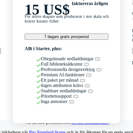
faktureras årligen
15 US$
För större skapare som producerar i stor skala och
kräver kreativ frihet
7 dagars gratis provperiod
Allt i Starter, plus:
Obegränsade nedladdningar
Full biblioteksåtkomst
Professionella designverktyg
Premium AI-funktioner
Ett paket per månad
Ingen attribution krävs
Snabbare nedladdningar
Prioritetssupport
Inga annonser
Vill du inte prenumerera?
Se fler köpalternativ
r inkluderar vår
Pro Standard-licens
och är för åtkomst för en enda anvä