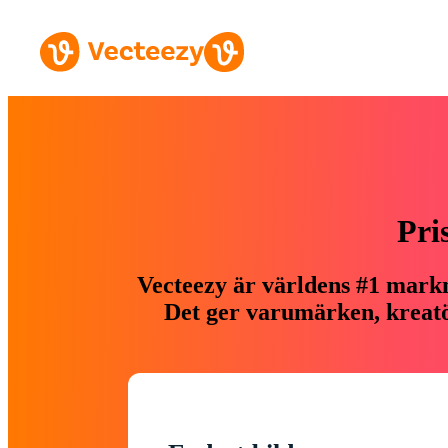
Pri
Vecteezy är världens #1 markn
Det ger varumärken, kreatör