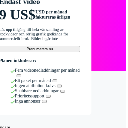
Endast video
9 US$
USD per månad
faktureras årligen
Lås upp tillgång till hela vår samling av
stockvideor och rörlig grafik godkända för
kommersiellt bruk. Bilder ingår inte.
Prenumerera nu
Planen inkluderar:
Fem videonedladdningar per månad
Ett paket per månad
Ingen attribution krävs
Snabbare nedladdningar
Prioritetssupport
Inga annonser
ndare.