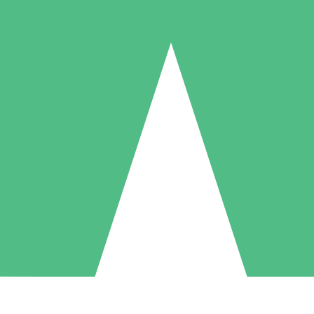
Individuella Kreditpaket
la per användning med nedladdningskrediter. Inget månatligt åtagande k
1 Nedladdningar
5 Nedladdningar
10 Nedladdningar
10
15
20
US$
00
US$
00
US$
00