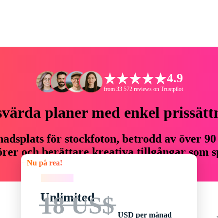
4.9
from 33 572 reviews on Trustpilot
svärda planer med enkel prissätt
adsplats för stockfoton, betrodd av över 90
er och berättare kreativa tillgångar som sp
Nu på rea!
budget.
Nu på rea!
Unlimited
18 US$
USD per månad