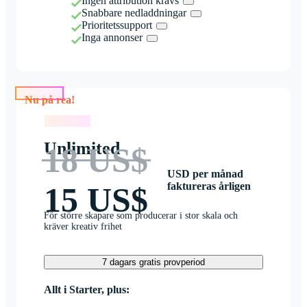
Ingen attribution krävs
Snabbare nedladdningar
Prioritetssupport
Inga annonser
Nu på rea!
Nu på rea!
Unlimited
18 US$
USD per månad
faktureras årligen
15 US$
För större skapare som producerar i stor skala och
kräver kreativ frihet
7 dagars gratis provperiod
Allt i Starter, plus: