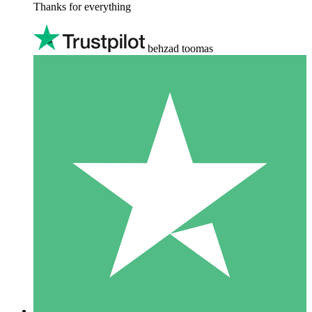
Thanks for everything
behzad toomas