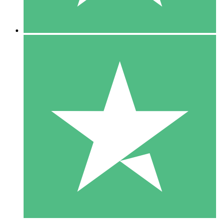
5 Nedladdningar
15
US$
00
10 Nedladdningar
20
US$
00