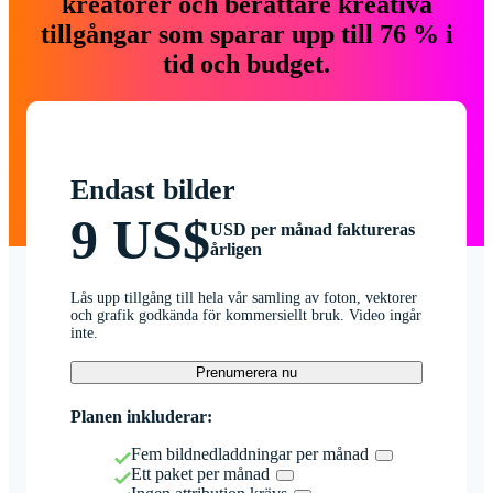
kreatörer och berättare kreativa
tillgångar som sparar upp till 76 % i
tid och budget.
Endast bilder
9 US$
USD per månad faktureras
årligen
Lås upp tillgång till hela vår samling av foton, vektorer
och grafik godkända för kommersiellt bruk. Video ingår
inte.
Prenumerera nu
Planen inkluderar:
Fem bildnedladdningar per månad
Ett paket per månad