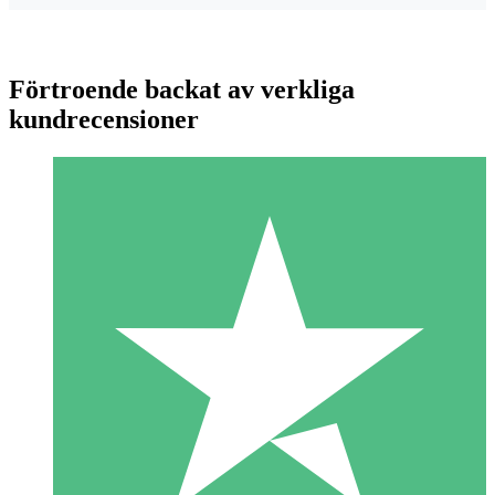
Förtroende backat av verkliga
kundrecensioner
Individuella Kreditpaket
Betala per användning med nedladdningskrediter. Inget
månatligt åtagande krävs.
1 Nedladdningar
10
US$
00