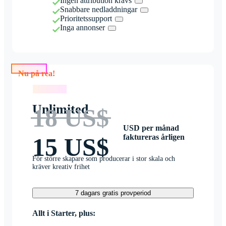
Ingen attribution krävs
Snabbare nedladdningar
Prioritetssupport
Inga annonser
Nu på rea!
Nu på rea!
Unlimited
18 US$
USD per månad
faktureras årligen
15 US$
För större skapare som producerar i stor skala och
kräver kreativ frihet
7 dagars gratis provperiod
Allt i Starter, plus: