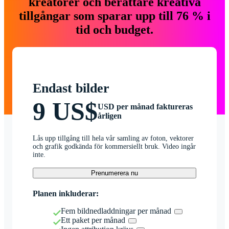
kreatörer och berättare kreativa
tillgångar som sparar upp till 76 % i
tid och budget.
Endast bilder
9 US$
USD per månad faktureras
årligen
Lås upp tillgång till hela vår samling av foton, vektorer
och grafik godkända för kommersiellt bruk. Video ingår
inte.
Prenumerera nu
Planen inkluderar:
Fem bildnedladdningar per månad
Ett paket per månad