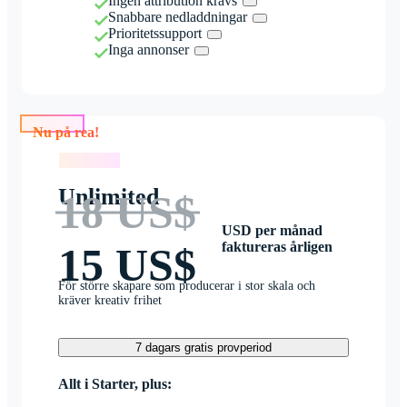
Ingen attribution krävs
Snabbare nedladdningar
Prioritetssupport
Inga annonser
Nu på rea!
Nu på rea!
Unlimited
18 US$
USD per månad
faktureras årligen
15 US$
För större skapare som producerar i stor skala och
kräver kreativ frihet
7 dagars gratis provperiod
Allt i Starter, plus: