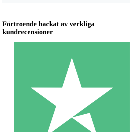
Förtroende backat av verkliga
kundrecensioner
Individuella Kreditpaket
Betala per användning med nedladdningskrediter. Inget
månatligt åtagande krävs.
1 Nedladdningar
10
US$
00