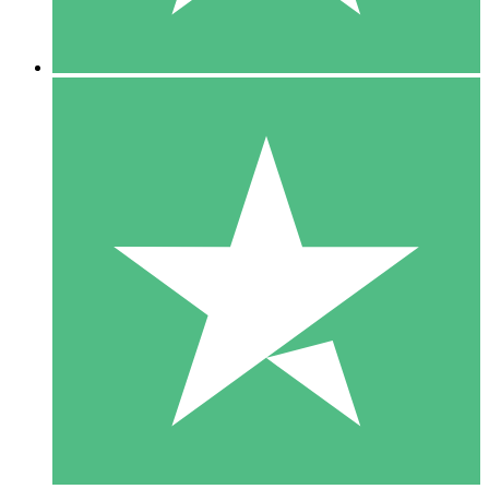
5 Nedladdningar
15
US$
00
10 Nedladdningar
20
US$
00