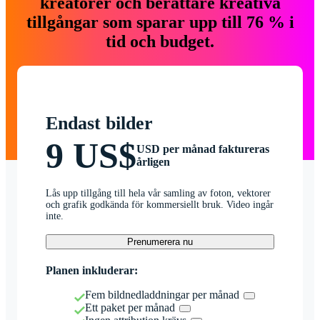
kreatörer och berättare kreativa
tillgångar som sparar upp till 76 % i
tid och budget.
Endast bilder
9 US$
USD per månad faktureras
årligen
Lås upp tillgång till hela vår samling av foton, vektorer
och grafik godkända för kommersiellt bruk. Video ingår
inte.
Prenumerera nu
Planen inkluderar:
Fem bildnedladdningar per månad
Ett paket per månad