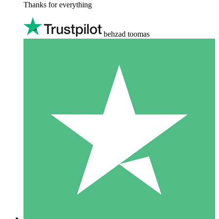
Thanks for everything
behzad toomas