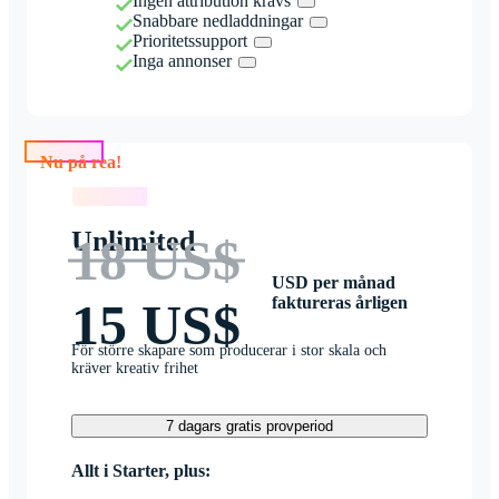
Ingen attribution krävs
Snabbare nedladdningar
Prioritetssupport
Inga annonser
Nu på rea!
Nu på rea!
Unlimited
18 US$
USD per månad
faktureras årligen
15 US$
För större skapare som producerar i stor skala och
kräver kreativ frihet
7 dagars gratis provperiod
Allt i Starter, plus: