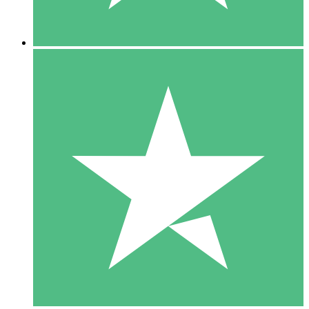
5 Nedladdningar
15
US$
00
10 Nedladdningar
20
US$
00