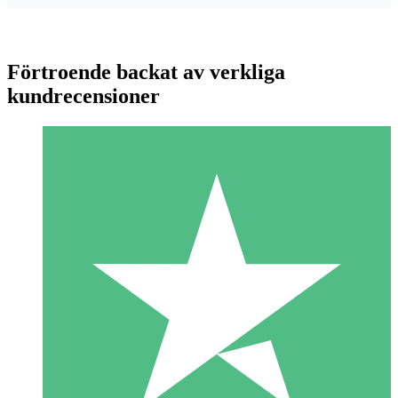
Förtroende backat av verkliga
kundrecensioner
Individuella Kreditpaket
Betala per användning med nedladdningskrediter. Inget
månatligt åtagande krävs.
1 Nedladdningar
10
US$
00