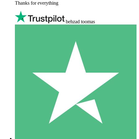
Thanks for everything
behzad toomas