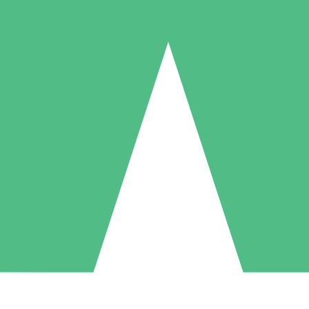
Individuella Kreditpaket
la per användning med nedladdningskrediter. Inget månatligt åtagande k
1 Nedladdningar
5 Nedladdningar
10 Nedladdningar
10
15
20
US$
00
US$
00
US$
00