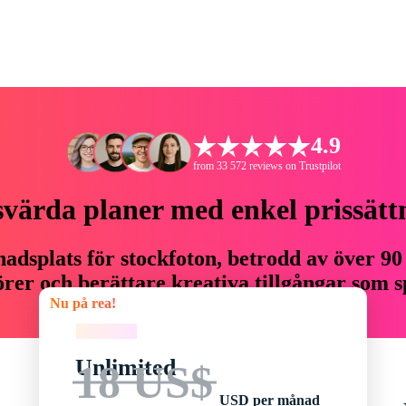
4.9
from 33 572 reviews on Trustpilot
svärda planer med enkel prissätt
adsplats för stockfoton, betrodd av över 90
er och berättare kreativa tillgångar som sp
Nu på rea!
budget.
Nu på rea!
Unlimited
18 US$
USD per månad