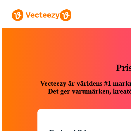
Pri
Vecteezy är världens #1 markn
Det ger varumärken, kreatör