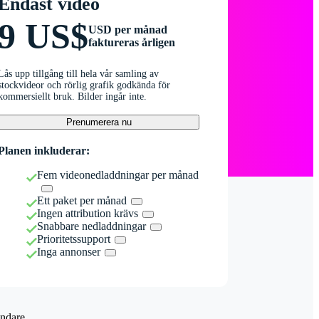
Endast video
9 US$
USD per månad
faktureras årligen
Lås upp tillgång till hela vår samling av
stockvideor och rörlig grafik godkända för
kommersiellt bruk. Bilder ingår inte.
Prenumerera nu
Planen inkluderar:
Fem videonedladdningar per månad
Ett paket per månad
Ingen attribution krävs
Snabbare nedladdningar
Prioritetssupport
Inga annonser
ndare.