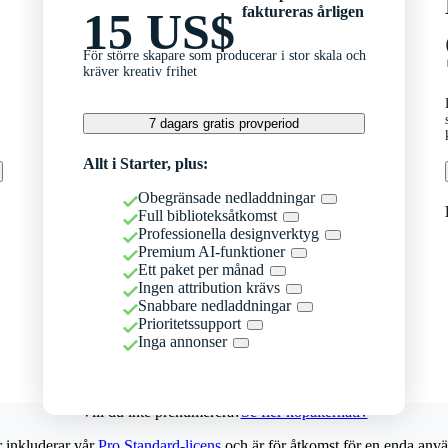
faktureras årligen
15 US$
För större skapare som producerar i stor skala och
kräver kreativ frihet
7 dagars gratis provperiod
Allt i Starter, plus:
Obegränsade nedladdningar
Full biblioteksåtkomst
Professionella designverktyg
Premium AI-funktioner
Ett paket per månad
Ingen attribution krävs
Snabbare nedladdningar
Prioritetssupport
Inga annonser
Vill du inte prenumerera?
Se fler köpalternativ
r inkluderar vår
Pro Standard-licens
och är för åtkomst för en enda anvä