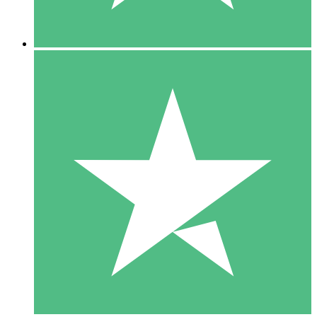
5 Nedladdningar
15
US$
00
10 Nedladdningar
20
US$
00