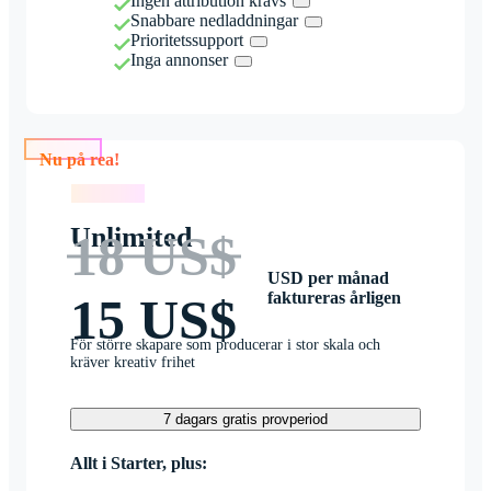
Ingen attribution krävs
Snabbare nedladdningar
Prioritetssupport
Inga annonser
Nu på rea!
Nu på rea!
Unlimited
18 US$
USD per månad
faktureras årligen
15 US$
För större skapare som producerar i stor skala och
kräver kreativ frihet
7 dagars gratis provperiod
Allt i Starter, plus: