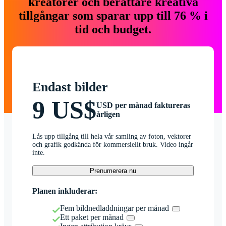
kreatörer och berättare kreativa
tillgångar som sparar upp till 76 % i
tid och budget.
Endast bilder
9 US$
USD per månad faktureras
årligen
Lås upp tillgång till hela vår samling av foton, vektorer
och grafik godkända för kommersiellt bruk. Video ingår
inte.
Prenumerera nu
Planen inkluderar:
Fem bildnedladdningar per månad
Ett paket per månad