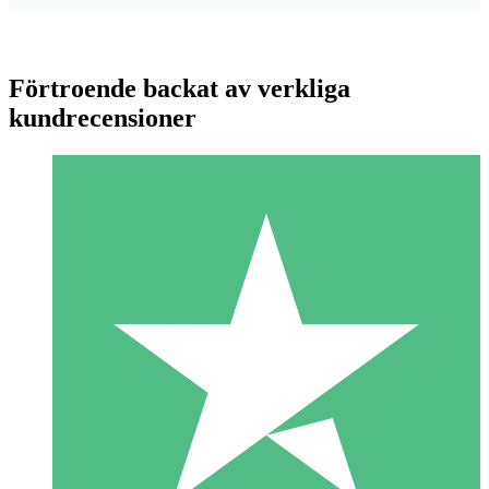
Förtroende backat av verkliga
kundrecensioner
Individuella Kreditpaket
Betala per användning med nedladdningskrediter. Inget
månatligt åtagande krävs.
1 Nedladdningar
10
US$
00