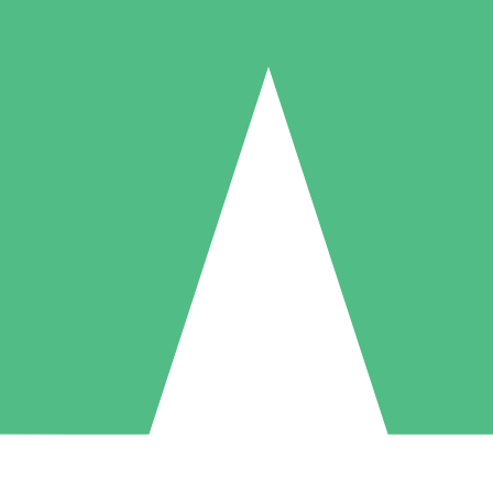
Individuella Kreditpaket
la per användning med nedladdningskrediter. Inget månatligt åtagande k
1 Nedladdningar
5 Nedladdningar
10 Nedladdningar
10
15
20
US$
00
US$
00
US$
00