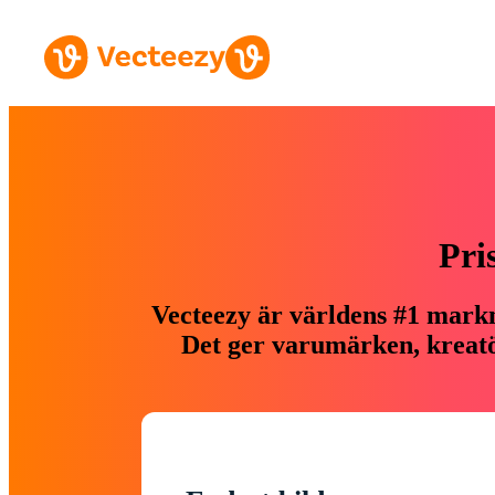
Pri
Vecteezy är världens #1 markn
Det ger varumärken, kreatör