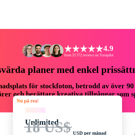
4.9
from 33 572 reviews on Trustpilot
svärda planer med enkel prissätt
adsplats för stockfoton, betrodd av över 90
er och berättare kreativa tillgångar som sp
Nu på rea!
budget.
Nu på rea!
Unlimited
18 US$
USD per månad