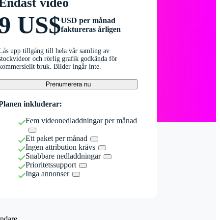
Endast video
9 US$
USD per månad
faktureras årligen
Lås upp tillgång till hela vår samling av
stockvideor och rörlig grafik godkända för
kommersiellt bruk. Bilder ingår inte.
Prenumerera nu
Planen inkluderar:
Fem videonedladdningar per månad
Ett paket per månad
Ingen attribution krävs
Snabbare nedladdningar
Prioritetssupport
Inga annonser
ndare.