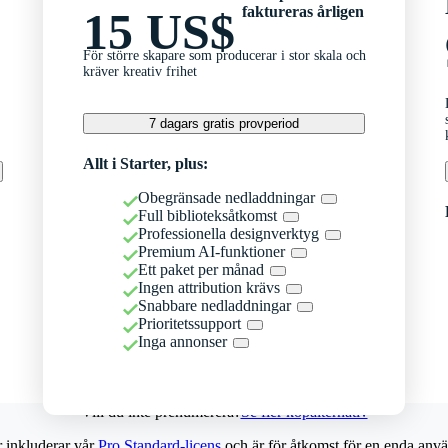
faktureras årligen
15 US$
För större skapare som producerar i stor skala och
kräver kreativ frihet
7 dagars gratis provperiod
Allt i Starter, plus:
Obegränsade nedladdningar
Full biblioteksåtkomst
Professionella designverktyg
Premium AI-funktioner
Ett paket per månad
Ingen attribution krävs
Snabbare nedladdningar
Prioritetssupport
Inga annonser
Vill du inte prenumerera?
Se fler köpalternativ
r inkluderar vår
Pro Standard-licens
och är för åtkomst för en enda anvä