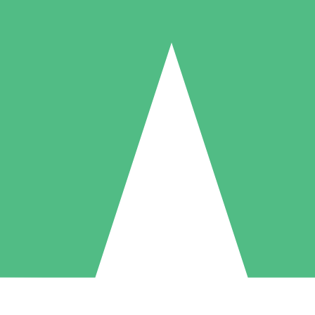
Individuella Kreditpaket
la per användning med nedladdningskrediter. Inget månatligt åtagande k
1 Nedladdningar
5 Nedladdningar
10 Nedladdningar
10
15
20
US$
00
US$
00
US$
00