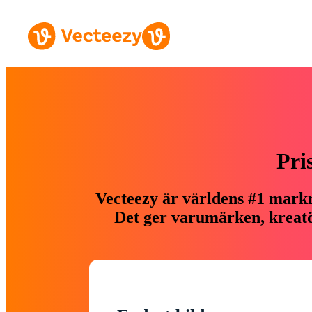
Pri
Vecteezy är världens #1 markn
Det ger varumärken, kreatör