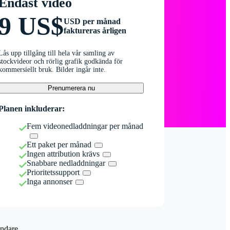
Endast video
9 US$
USD per månad
faktureras årligen
Lås upp tillgång till hela vår samling av
stockvideor och rörlig grafik godkända för
kommersiellt bruk. Bilder ingår inte.
Prenumerera nu
Planen inkluderar:
Fem videonedladdningar per månad
Ett paket per månad
Ingen attribution krävs
Snabbare nedladdningar
Prioritetssupport
Inga annonser
ndare.