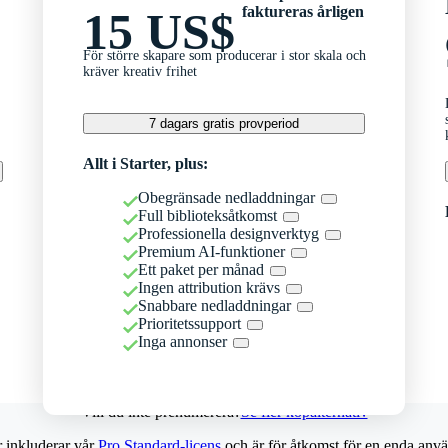
faktureras årligen
15 US$
För större skapare som producerar i stor skala och
kräver kreativ frihet
7 dagars gratis provperiod
Allt i Starter, plus:
Obegränsade nedladdningar
Full biblioteksåtkomst
Professionella designverktyg
Premium AI-funktioner
Ett paket per månad
Ingen attribution krävs
Snabbare nedladdningar
Prioritetssupport
Inga annonser
Vill du inte prenumerera?
Se fler köpalternativ
r inkluderar vår
Pro Standard-licens
och är för åtkomst för en enda anvä