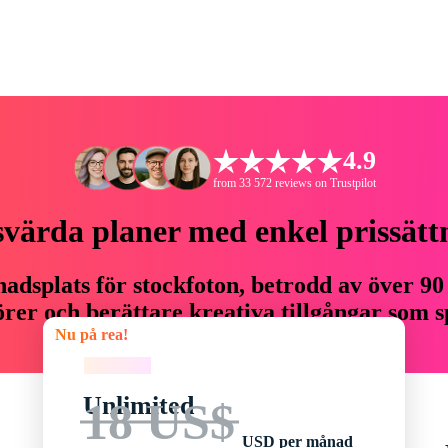
4.9
from 33 572 reviews on Trustpilot
svärda planer med enkel prissätt
adsplats för stockfoton, betrodd av över 90
er och berättare kreativa tillgångar som sp
Nu på rea!
budget.
Nu på rea!
Unlimited
18 US$
USD per månad