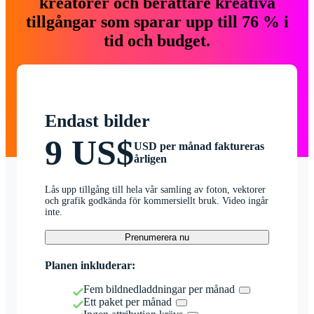
kreatörer och berättare kreativa
tillgångar som sparar upp till 76 % i
tid och budget.
Endast bilder
9 US$
USD per månad faktureras
årligen
Lås upp tillgång till hela vår samling av foton, vektorer
och grafik godkända för kommersiellt bruk. Video ingår
inte.
Prenumerera nu
Planen inkluderar:
Fem bildnedladdningar per månad
Ett paket per månad