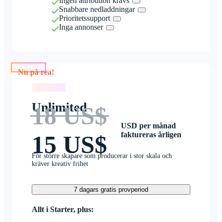
Ingen attribution krävs
Snabbare nedladdningar
Prioritetssupport
Inga annonser
Nu på rea!
Nu på rea!
Unlimited
18 US$
USD per månad
faktureras årligen
15 US$
För större skapare som producerar i stor skala och
kräver kreativ frihet
7 dagars gratis provperiod
Allt i Starter, plus: