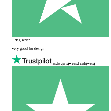
1 dag sedan
very good for design
asdwqwrqweasd asdqwerq