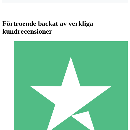
Förtroende backat av verkliga
kundrecensioner
Individuella Kreditpaket
Betala per användning med nedladdningskrediter. Inget
månatligt åtagande krävs.
1 Nedladdningar
10
US$
00