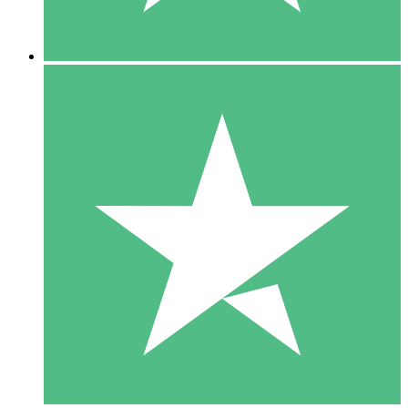
5 Nedladdningar
15
US$
00
10 Nedladdningar
20
US$
00