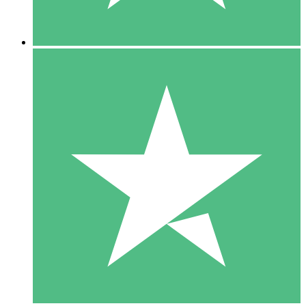
5 Nedladdningar
15
US$
00
10 Nedladdningar
20
US$
00