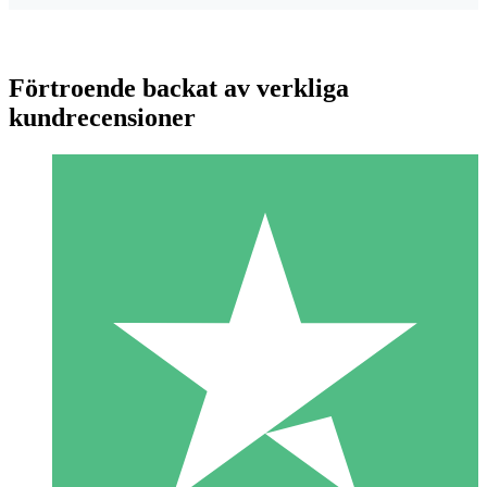
Förtroende backat av verkliga
kundrecensioner
Individuella Kreditpaket
Betala per användning med nedladdningskrediter. Inget
månatligt åtagande krävs.
1 Nedladdningar
10
US$
00