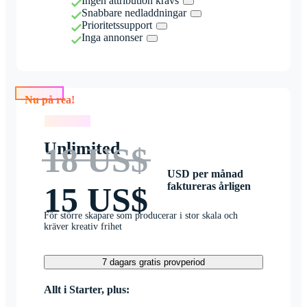
Ingen attribution krävs
Snabbare nedladdningar
Prioritetssupport
Inga annonser
Nu på rea!
Nu på rea!
Unlimited
18 US$
USD per månad
faktureras årligen
15 US$
För större skapare som producerar i stor skala och
kräver kreativ frihet
7 dagars gratis provperiod
Allt i Starter, plus: