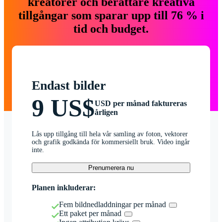
kreatörer och berättare kreativa
tillgångar som sparar upp till 76 % i
tid och budget.
Endast bilder
9 US$
USD per månad faktureras
årligen
Lås upp tillgång till hela vår samling av foton, vektorer
och grafik godkända för kommersiellt bruk. Video ingår
inte.
Prenumerera nu
Planen inkluderar:
Fem bildnedladdningar per månad
Ett paket per månad