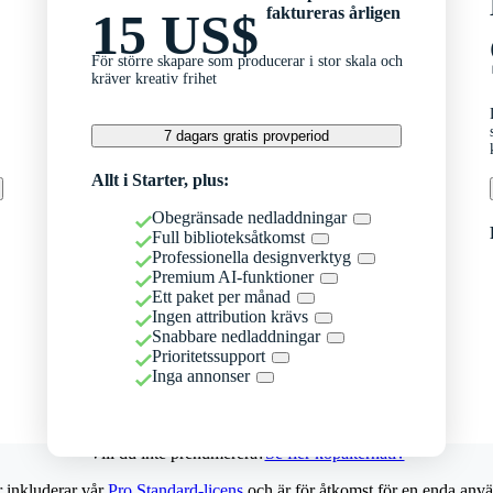
faktureras årligen
15 US$
För större skapare som producerar i stor skala och
kräver kreativ frihet
7 dagars gratis provperiod
Allt i Starter, plus:
Obegränsade nedladdningar
Full biblioteksåtkomst
Professionella designverktyg
Premium AI-funktioner
Ett paket per månad
Ingen attribution krävs
Snabbare nedladdningar
Prioritetssupport
Inga annonser
Vill du inte prenumerera?
Se fler köpalternativ
r inkluderar vår
Pro Standard-licens
och är för åtkomst för en enda anvä