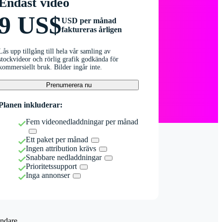
Endast video
9 US$
USD per månad
faktureras årligen
Lås upp tillgång till hela vår samling av
stockvideor och rörlig grafik godkända för
kommersiellt bruk. Bilder ingår inte.
Prenumerera nu
Planen inkluderar:
Fem videonedladdningar per månad
Ett paket per månad
Ingen attribution krävs
Snabbare nedladdningar
Prioritetssupport
Inga annonser
ndare.