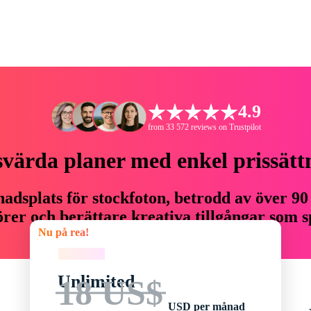
4.9
from 33 572 reviews on Trustpilot
svärda planer med enkel prissätt
adsplats för stockfoton, betrodd av över 90
er och berättare kreativa tillgångar som sp
Nu på rea!
budget.
Nu på rea!
Unlimited
18 US$
USD per månad