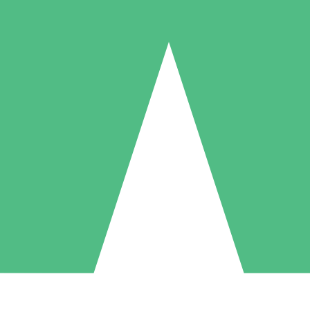
Individuella Kreditpaket
la per användning med nedladdningskrediter. Inget månatligt åtagande k
1 Nedladdningar
5 Nedladdningar
10 Nedladdningar
10
15
20
US$
00
US$
00
US$
00