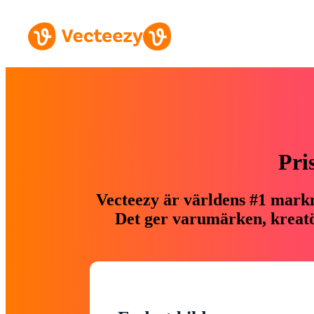
Pri
Vecteezy är världens #1 markn
Det ger varumärken, kreatör