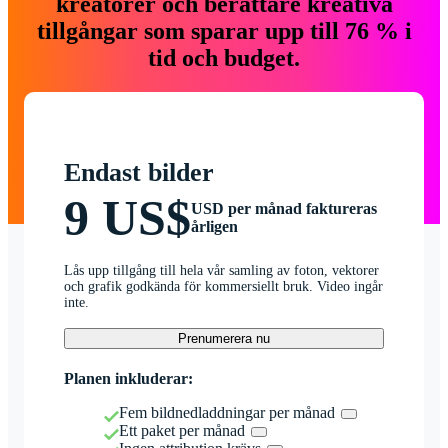
kreatörer och berättare kreativa
tillgångar som sparar upp till 76 % i
tid och budget.
Endast bilder
9 US$
USD per månad faktureras
årligen
Lås upp tillgång till hela vår samling av foton, vektorer
och grafik godkända för kommersiellt bruk. Video ingår
inte.
Prenumerera nu
Planen inkluderar:
Fem bildnedladdningar per månad
Ett paket per månad