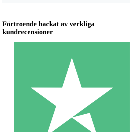
Förtroende backat av verkliga
kundrecensioner
Individuella Kreditpaket
Betala per användning med nedladdningskrediter. Inget
månatligt åtagande krävs.
1 Nedladdningar
10
US$
00