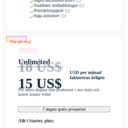
Ingen attribution krävs
Snabbare nedladdningar
Prioritetssupport
Inga annonser
Nu på rea!
Nu på rea!
Unlimited
18 US$
USD per månad
faktureras årligen
15 US$
För större skapare som producerar i stor skala och
kräver kreativ frihet
7 dagars gratis provperiod
Allt i Starter, plus: