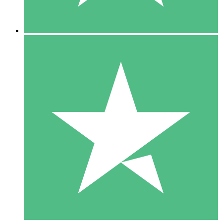
5 Nedladdningar
15
US$
00
10 Nedladdningar
20
US$
00