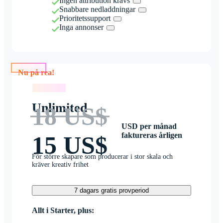
Ingen attribution krävs
Snabbare nedladdningar
Prioritetssupport
Inga annonser
Nu på rea!
Nu på rea!
Unlimited
18 US$
USD per månad
faktureras årligen
15 US$
För större skapare som producerar i stor skala och
kräver kreativ frihet
7 dagars gratis provperiod
Allt i Starter, plus: