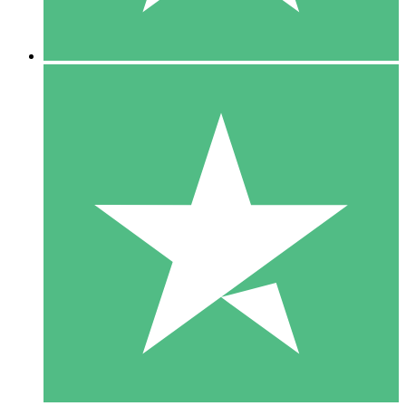
5 Nedladdningar
15
US$
00
10 Nedladdningar
20
US$
00