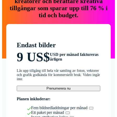
kreatörer och berättare kreativa
tillgångar som sparar upp till 76 % i
tid och budget.
Endast bilder
9 US$
USD per månad faktureras
årligen
Lås upp tillgång till hela vår samling av foton, vektorer
och grafik godkända för kommersiellt bruk. Video ingår
inte.
Prenumerera nu
Planen inkluderar:
Fem bildnedladdningar per månad
Ett paket per månad