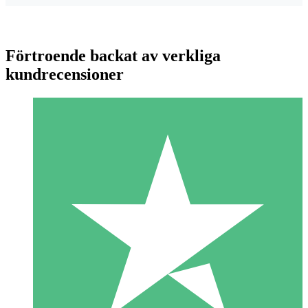
Förtroende backat av verkliga
kundrecensioner
Individuella Kreditpaket
Betala per användning med nedladdningskrediter. Inget
månatligt åtagande krävs.
1 Nedladdningar
10
US$
00