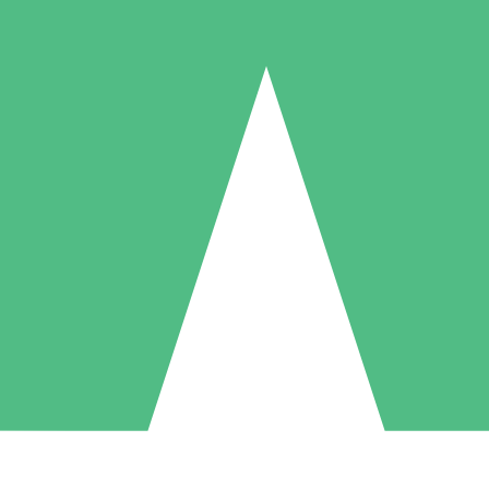
Individuella Kreditpaket
la per användning med nedladdningskrediter. Inget månatligt åtagande k
1 Nedladdningar
5 Nedladdningar
10 Nedladdningar
10
15
20
US$
00
US$
00
US$
00