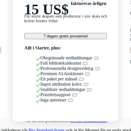
faktureras årligen
15 US$
För större skapare som producerar i stor skala och
kräver kreativ frihet
7 dagars gratis provperiod
Allt i Starter, plus:
Obegränsade nedladdningar
Full biblioteksåtkomst
Professionella designverktyg
Premium AI-funktioner
Ett paket per månad
Ingen attribution krävs
Snabbare nedladdningar
Prioritetssupport
Inga annonser
Vill du inte prenumerera?
Se fler köpalternativ
r inkluderar vår
Pro Standard-licens
och är för åtkomst för en enda anvä