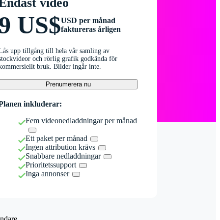
Endast video
9 US$
USD per månad
faktureras årligen
Lås upp tillgång till hela vår samling av
stockvideor och rörlig grafik godkända för
kommersiellt bruk. Bilder ingår inte.
Prenumerera nu
Planen inkluderar:
Fem videonedladdningar per månad
Ett paket per månad
Ingen attribution krävs
Snabbare nedladdningar
Prioritetssupport
Inga annonser
ndare.