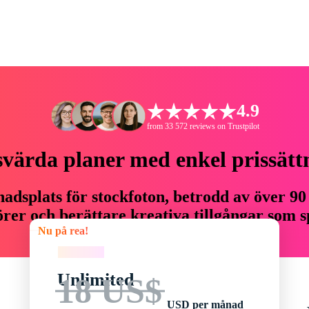
4.9
from 33 572 reviews on Trustpilot
svärda planer med enkel prissätt
adsplats för stockfoton, betrodd av över 90
er och berättare kreativa tillgångar som sp
Nu på rea!
budget.
Nu på rea!
Unlimited
18 US$
USD per månad