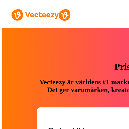
Pri
Vecteezy är världens #1 markn
Det ger varumärken, kreatör