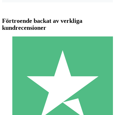
Förtroende backat av verkliga
kundrecensioner
Individuella Kreditpaket
Betala per användning med nedladdningskrediter. Inget
månatligt åtagande krävs.
1 Nedladdningar
10
US$
00