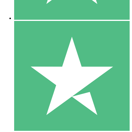
5 Nedladdningar
15
US$
00
10 Nedladdningar
20
US$
00