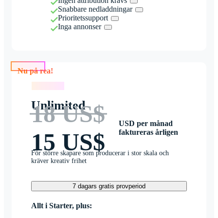
Ingen attribution krävs
Snabbare nedladdningar
Prioritetssupport
Inga annonser
Nu på rea!
Nu på rea!
Unlimited
18 US$
USD per månad
faktureras årligen
15 US$
För större skapare som producerar i stor skala och
kräver kreativ frihet
7 dagars gratis provperiod
Allt i Starter, plus: