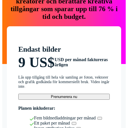
kreatörer och berättare kreativa
tillgångar som sparar upp till 76 % i
tid och budget.
Endast bilder
9 US$
USD per månad faktureras
årligen
Lås upp tillgång till hela vår samling av foton, vektorer
och grafik godkända för kommersiellt bruk. Video ingår
inte.
Prenumerera nu
Planen inkluderar:
Fem bildnedladdningar per månad
Ett paket per månad