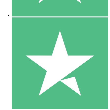
5 Nedladdningar
15
US$
00
10 Nedladdningar
20
US$
00