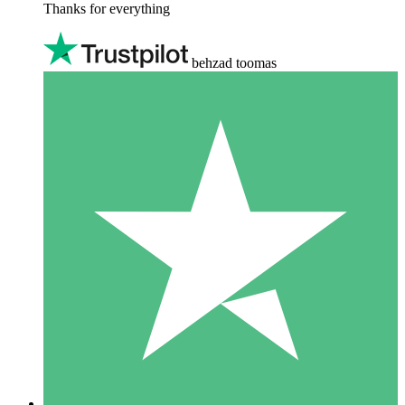
Thanks for everything
behzad toomas