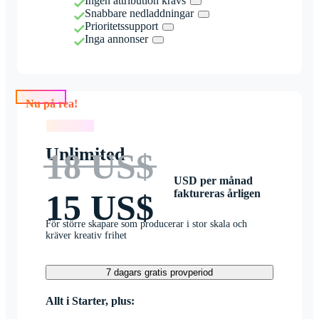
Ingen attribution krävs
Snabbare nedladdningar
Prioritetssupport
Inga annonser
Nu på rea!
Nu på rea!
Unlimited
18 US$
USD per månad
faktureras årligen
15 US$
För större skapare som producerar i stor skala och
kräver kreativ frihet
7 dagars gratis provperiod
Allt i Starter, plus: