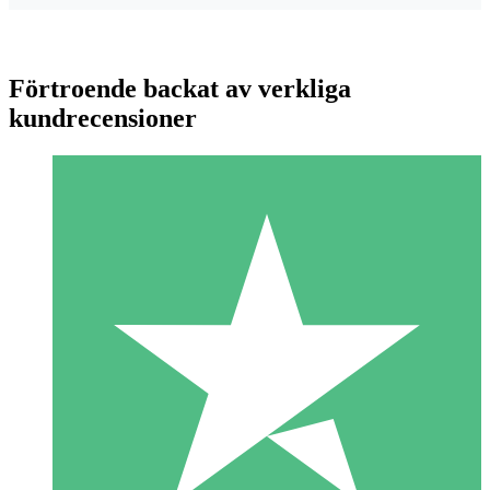
Förtroende backat av verkliga
kundrecensioner
Individuella Kreditpaket
Betala per användning med nedladdningskrediter. Inget
månatligt åtagande krävs.
1 Nedladdningar
10
US$
00