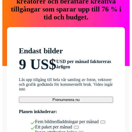
kreatörer och berättare kreativa
tillgångar som sparar upp till 76 % i
tid och budget.
Endast bilder
9 US$
USD per månad faktureras
årligen
Lås upp tillgång till hela vår samling av foton, vektorer
och grafik godkända för kommersiellt bruk. Video ingår
inte.
Prenumerera nu
Planen inkluderar:
Fem bildnedladdningar per månad
Ett paket per månad