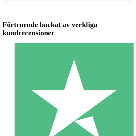
Förtroende backat av verkliga
kundrecensioner
Individuella Kreditpaket
Betala per användning med nedladdningskrediter. Inget
månatligt åtagande krävs.
1 Nedladdningar
10
US$
00