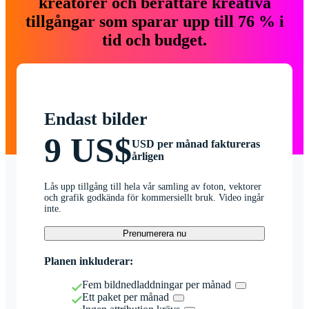
kreatörer och berättare kreativa
tillgångar som sparar upp till 76 % i
tid och budget.
Endast bilder
9 US$
USD per månad faktureras
årligen
Lås upp tillgång till hela vår samling av foton, vektorer
och grafik godkända för kommersiellt bruk. Video ingår
inte.
Prenumerera nu
Planen inkluderar:
Fem bildnedladdningar per månad
Ett paket per månad