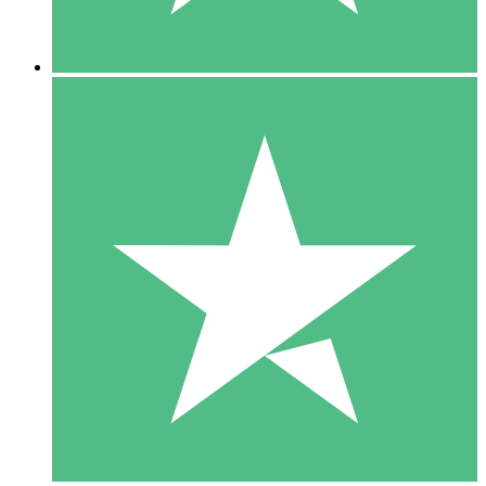
5 Nedladdningar
15
US$
00
10 Nedladdningar
20
US$
00