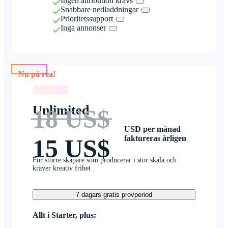
Ingen attribution krävs
Snabbare nedladdningar
Prioritetssupport
Inga annonser
Nu på rea!
Nu på rea!
Unlimited
18 US$
USD per månad
faktureras årligen
15 US$
För större skapare som producerar i stor skala och
kräver kreativ frihet
7 dagars gratis provperiod
Allt i Starter, plus: