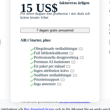
faktureras årligen
15 US$
För större skapare som producerar i stor skala och
kräver kreativ frihet
7 dagars gratis provperiod
Allt i Starter, plus:
Obegränsade nedladdningar
Full biblioteksåtkomst
Professionella designverktyg
Premium AI-funktioner
Ett paket per månad
Ingen attribution krävs
Snabbare nedladdningar
Prioritetssupport
Inga annonser
Vill du inte prenumerera?
Se fler köpalternativ
r inkluderar vår
Pro Standard-licens
och är för åtkomst för en enda anvä