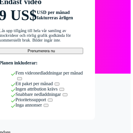
Endast video
9 US$
USD per månad
faktureras årligen
Lås upp tillgång till hela vår samling av
stockvideor och rörlig grafik godkända för
kommersiellt bruk. Bilder ingår inte.
Prenumerera nu
Planen inkluderar:
Fem videonedladdningar per månad
Ett paket per månad
Ingen attribution krävs
Snabbare nedladdningar
Prioritetssupport
Inga annonser
ndare.