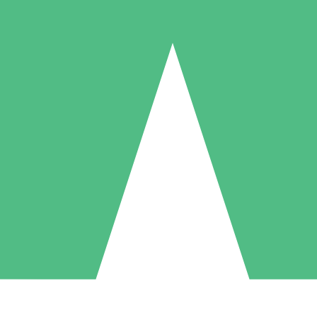
Individuella Kreditpaket
la per användning med nedladdningskrediter. Inget månatligt åtagande k
1 Nedladdningar
5 Nedladdningar
10 Nedladdningar
10
15
20
US$
00
US$
00
US$
00