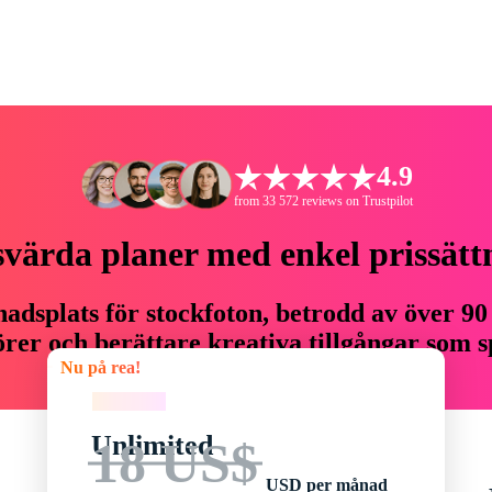
4.9
from 33 572 reviews on Trustpilot
svärda planer med enkel prissätt
adsplats för stockfoton, betrodd av över 90
er och berättare kreativa tillgångar som sp
Nu på rea!
budget.
Nu på rea!
Unlimited
18 US$
USD per månad