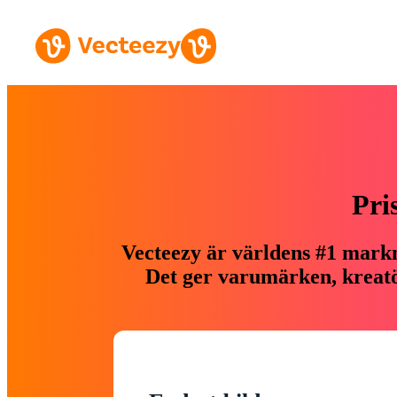
Pri
Vecteezy är världens #1 markn
Det ger varumärken, kreatör