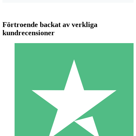
Förtroende backat av verkliga
kundrecensioner
Individuella Kreditpaket
Betala per användning med nedladdningskrediter. Inget
månatligt åtagande krävs.
1 Nedladdningar
10
US$
00