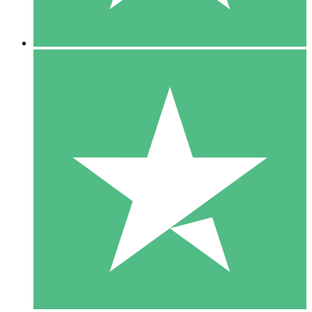
5 Nedladdningar
15
US$
00
10 Nedladdningar
20
US$
00