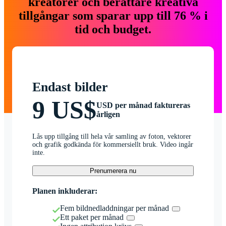
kreatörer och berättare kreativa
tillgångar som sparar upp till 76 % i
tid och budget.
Endast bilder
9 US$
USD per månad faktureras
årligen
Lås upp tillgång till hela vår samling av foton, vektorer
och grafik godkända för kommersiellt bruk. Video ingår
inte.
Prenumerera nu
Planen inkluderar:
Fem bildnedladdningar per månad
Ett paket per månad