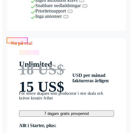
Ingen attribution krävs
Snabbare nedladdningar
Prioritetssupport
Inga annonser
Nu på rea!
Nu på rea!
Unlimited
18 US$
USD per månad
faktureras årligen
15 US$
För större skapare som producerar i stor skala och
kräver kreativ frihet
7 dagars gratis provperiod
Allt i Starter, plus: