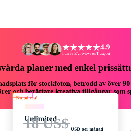
4.9
from 33 572 reviews on Trustpilot
svärda planer med enkel prissätt
adsplats för stockfoton, betrodd av över 90
er och berättare kreativa tillgångar som sp
Nu på rea!
budget.
Nu på rea!
Unlimited
18 US$
USD per månad