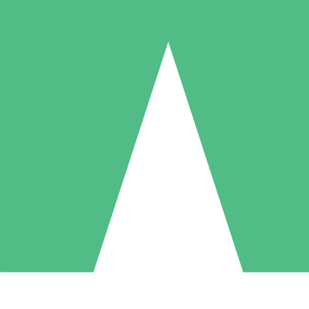
Individuella Kreditpaket
la per användning med nedladdningskrediter. Inget månatligt åtagande k
1 Nedladdningar
5 Nedladdningar
10 Nedladdningar
10
15
20
US$
00
US$
00
US$
00