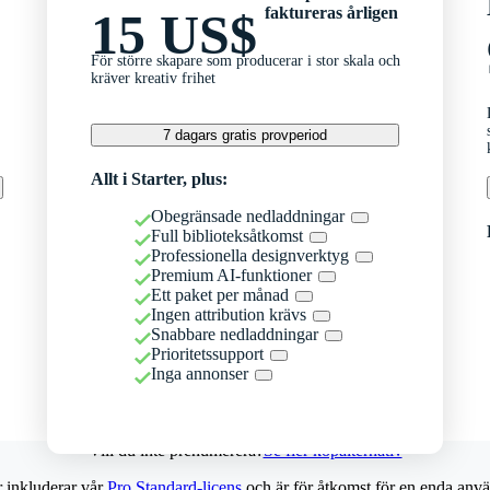
faktureras årligen
15 US$
För större skapare som producerar i stor skala och
kräver kreativ frihet
7 dagars gratis provperiod
Allt i Starter, plus:
Obegränsade nedladdningar
Full biblioteksåtkomst
Professionella designverktyg
Premium AI-funktioner
Ett paket per månad
Ingen attribution krävs
Snabbare nedladdningar
Prioritetssupport
Inga annonser
Vill du inte prenumerera?
Se fler köpalternativ
r inkluderar vår
Pro Standard-licens
och är för åtkomst för en enda anvä