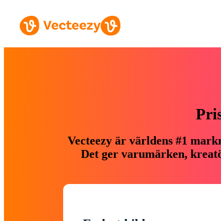
Pri
Vecteezy är världens #1 markn
Det ger varumärken, kreatör