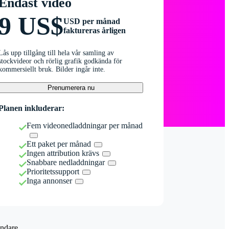
Endast video
9 US$
USD per månad
faktureras årligen
Lås upp tillgång till hela vår samling av
stockvideor och rörlig grafik godkända för
kommersiellt bruk. Bilder ingår inte.
Prenumerera nu
Planen inkluderar:
Fem videonedladdningar per månad
Ett paket per månad
Ingen attribution krävs
Snabbare nedladdningar
Prioritetssupport
Inga annonser
ndare.