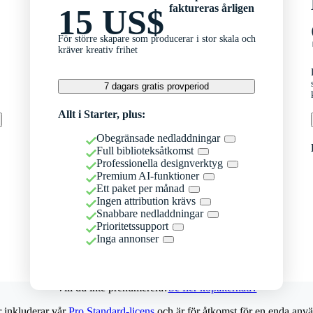
faktureras årligen
15 US$
För större skapare som producerar i stor skala och
kräver kreativ frihet
7 dagars gratis provperiod
Allt i Starter, plus:
Obegränsade nedladdningar
Full biblioteksåtkomst
Professionella designverktyg
Premium AI-funktioner
Ett paket per månad
Ingen attribution krävs
Snabbare nedladdningar
Prioritetssupport
Inga annonser
Vill du inte prenumerera?
Se fler köpalternativ
r inkluderar vår
Pro Standard-licens
och är för åtkomst för en enda anvä