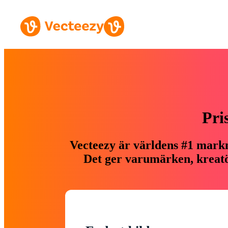
Pri
Vecteezy är världens #1 markn
Det ger varumärken, kreatör