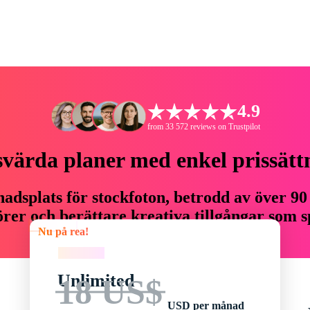
4.9
from 33 572 reviews on Trustpilot
svärda planer med enkel prissätt
adsplats för stockfoton, betrodd av över 90
er och berättare kreativa tillgångar som sp
Nu på rea!
budget.
Nu på rea!
Unlimited
18 US$
USD per månad