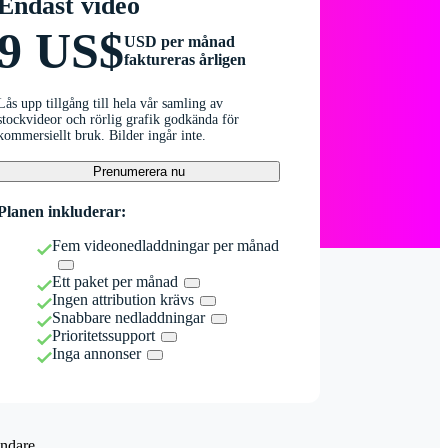
Endast video
9 US$
USD per månad
faktureras årligen
Lås upp tillgång till hela vår samling av
stockvideor och rörlig grafik godkända för
kommersiellt bruk. Bilder ingår inte.
Prenumerera nu
Planen inkluderar:
Fem videonedladdningar per månad
Ett paket per månad
Ingen attribution krävs
Snabbare nedladdningar
Prioritetssupport
Inga annonser
ndare.