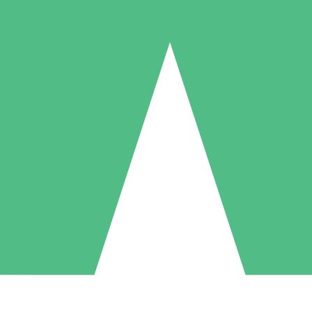
Individuella Kreditpaket
la per användning med nedladdningskrediter. Inget månatligt åtagande k
1 Nedladdningar
5 Nedladdningar
10 Nedladdningar
10
15
20
US$
00
US$
00
US$
00