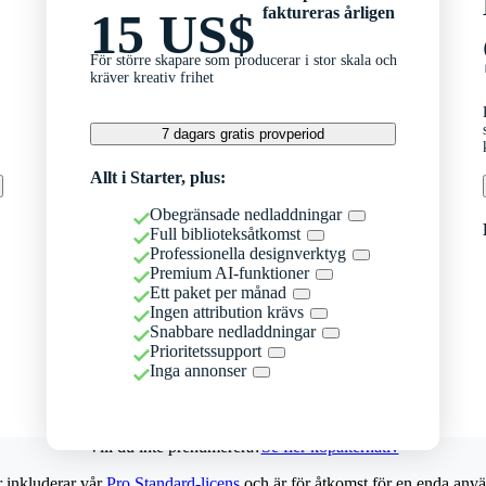
faktureras årligen
15 US$
För större skapare som producerar i stor skala och
kräver kreativ frihet
7 dagars gratis provperiod
Allt i Starter, plus:
Obegränsade nedladdningar
Full biblioteksåtkomst
Professionella designverktyg
Premium AI-funktioner
Ett paket per månad
Ingen attribution krävs
Snabbare nedladdningar
Prioritetssupport
Inga annonser
Vill du inte prenumerera?
Se fler köpalternativ
r inkluderar vår
Pro Standard-licens
och är för åtkomst för en enda anvä