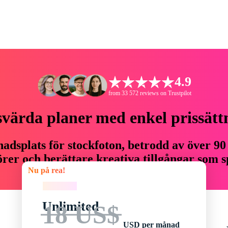
4.9
from 33 572 reviews on Trustpilot
svärda planer med enkel prissätt
adsplats för stockfoton, betrodd av över 90
er och berättare kreativa tillgångar som sp
Nu på rea!
budget.
Nu på rea!
Unlimited
18 US$
USD per månad