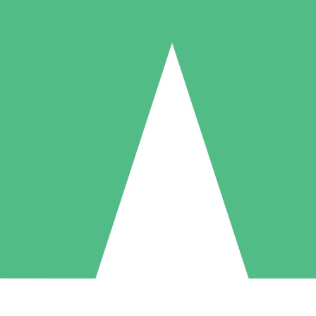
Individuella Kreditpaket
la per användning med nedladdningskrediter. Inget månatligt åtagande k
1 Nedladdningar
5 Nedladdningar
10 Nedladdningar
10
15
20
US$
00
US$
00
US$
00