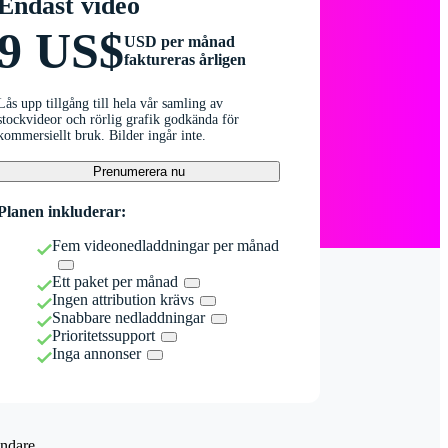
Endast video
9 US$
USD per månad
faktureras årligen
Lås upp tillgång till hela vår samling av
stockvideor och rörlig grafik godkända för
kommersiellt bruk. Bilder ingår inte.
Prenumerera nu
Planen inkluderar:
Fem videonedladdningar per månad
Ett paket per månad
Ingen attribution krävs
Snabbare nedladdningar
Prioritetssupport
Inga annonser
ndare.