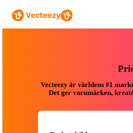
Pri
Vecteezy är världens #1 markn
Det ger varumärken, kreatör