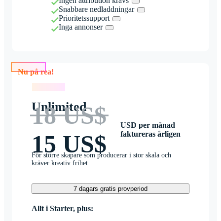
Ingen attribution krävs
Snabbare nedladdningar
Prioritetssupport
Inga annonser
Nu på rea!
Nu på rea!
Unlimited
18 US$
USD per månad
faktureras årligen
15 US$
För större skapare som producerar i stor skala och
kräver kreativ frihet
7 dagars gratis provperiod
Allt i Starter, plus: