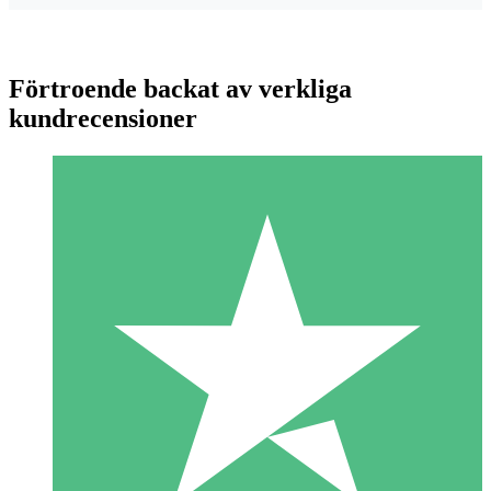
Förtroende backat av verkliga
kundrecensioner
Individuella Kreditpaket
Betala per användning med nedladdningskrediter. Inget
månatligt åtagande krävs.
1 Nedladdningar
10
US$
00