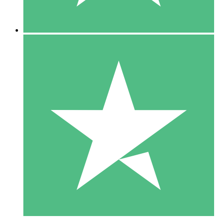
5 Nedladdningar
15
US$
00
10 Nedladdningar
20
US$
00