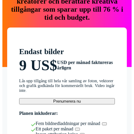
kreatörer och berättare kreativa
tillgångar som sparar upp till 76 % i
tid och budget.
Endast bilder
9 US$
USD per månad faktureras
årligen
Lås upp tillgång till hela vår samling av foton, vektorer
och grafik godkända för kommersiellt bruk. Video ingår
inte.
Prenumerera nu
Planen inkluderar:
Fem bildnedladdningar per månad
Ett paket per månad