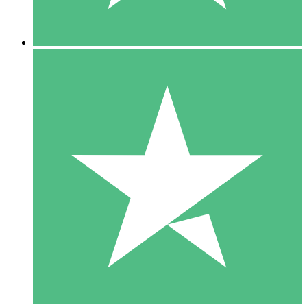
5 Nedladdningar
15
US$
00
10 Nedladdningar
20
US$
00