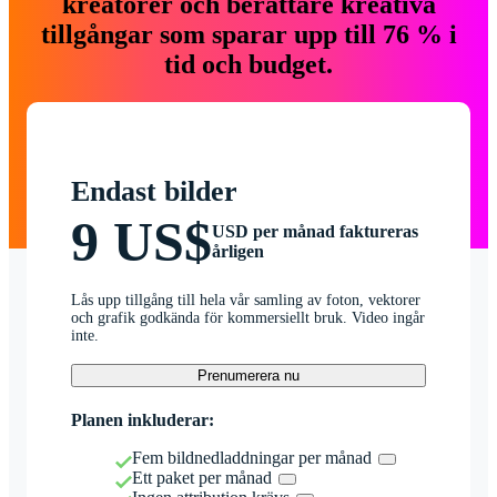
kreatörer och berättare kreativa
tillgångar som sparar upp till 76 % i
tid och budget.
Endast bilder
9 US$
USD per månad faktureras
årligen
Lås upp tillgång till hela vår samling av foton, vektorer
och grafik godkända för kommersiellt bruk. Video ingår
inte.
Prenumerera nu
Planen inkluderar:
Fem bildnedladdningar per månad
Ett paket per månad