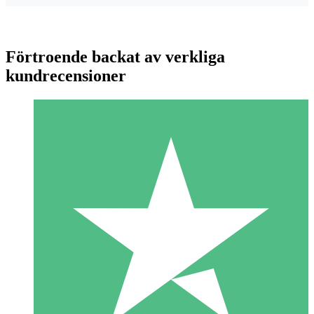
Förtroende backat av verkliga
kundrecensioner
Individuella Kreditpaket
Betala per användning med nedladdningskrediter. Inget
månatligt åtagande krävs.
1 Nedladdningar
10
US$
00