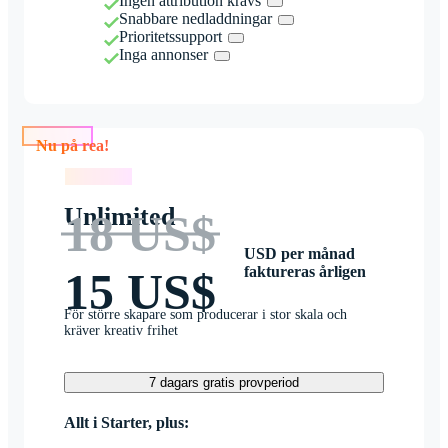
Ingen attribution krävs
Snabbare nedladdningar
Prioritetssupport
Inga annonser
Nu på rea!
Nu på rea!
Unlimited
18 US$
USD per månad
faktureras årligen
15 US$
För större skapare som producerar i stor skala och
kräver kreativ frihet
7 dagars gratis provperiod
Allt i Starter, plus: