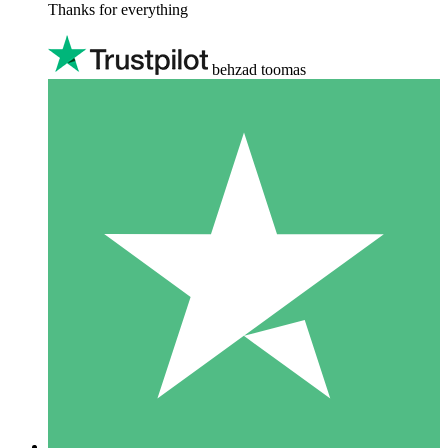
Thanks for everything
behzad toomas