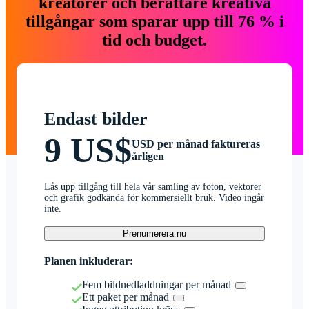
kreatörer och berättare kreativa
tillgångar som sparar upp till 76 % i
tid och budget.
Endast bilder
9 US$
USD per månad faktureras
årligen
Lås upp tillgång till hela vår samling av foton, vektorer
och grafik godkända för kommersiellt bruk. Video ingår
inte.
Prenumerera nu
Planen inkluderar:
Fem bildnedladdningar per månad
Ett paket per månad