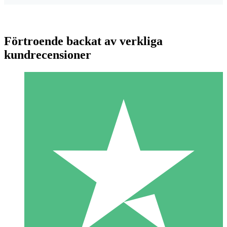
Förtroende backat av verkliga
kundrecensioner
Individuella Kreditpaket
Betala per användning med nedladdningskrediter. Inget
månatligt åtagande krävs.
1 Nedladdningar
10
US$
00