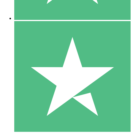
5 Nedladdningar
15
US$
00
10 Nedladdningar
20
US$
00