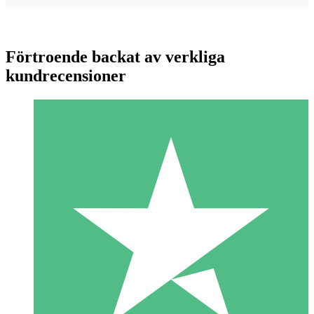
Förtroende backat av verkliga
kundrecensioner
Individuella Kreditpaket
Betala per användning med nedladdningskrediter. Inget
månatligt åtagande krävs.
1 Nedladdningar
10
US$
00