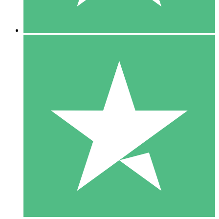
5 Nedladdningar
15
US$
00
10 Nedladdningar
20
US$
00