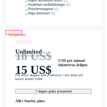
Ingen attribution krävs
Snabbare nedladdningar
Prioritetssupport
Inga annonser
Nu på rea!
Nu på rea!
Unlimited
18 US$
USD per månad
faktureras årligen
15 US$
För större skapare som producerar i stor skala och
kräver kreativ frihet
7 dagars gratis provperiod
Allt i Starter, plus: