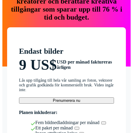
kreatörer och berättare kreativa
tillgångar som sparar upp till 76 % i
tid och budget.
Endast bilder
9 US$
USD per månad faktureras
årligen
Lås upp tillgång till hela vår samling av foton, vektorer
och grafik godkända för kommersiellt bruk. Video ingår
inte.
Prenumerera nu
Planen inkluderar:
Fem bildnedladdningar per månad
Ett paket per månad