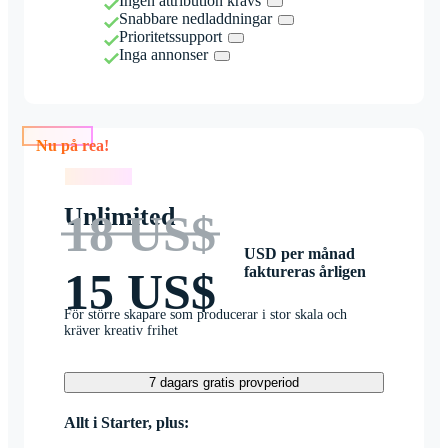
Ingen attribution krävs
Snabbare nedladdningar
Prioritetssupport
Inga annonser
Nu på rea!
Nu på rea!
Unlimited
18 US$
USD per månad
faktureras årligen
15 US$
För större skapare som producerar i stor skala och
kräver kreativ frihet
7 dagars gratis provperiod
Allt i Starter, plus: