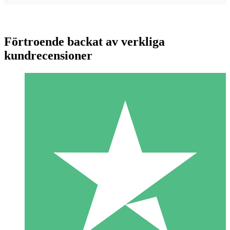
Förtroende backat av verkliga
kundrecensioner
Individuella Kreditpaket
Betala per användning med nedladdningskrediter. Inget
månatligt åtagande krävs.
1 Nedladdningar
10
US$
00