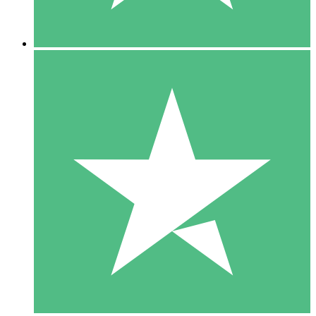
5 Nedladdningar
15
US$
00
10 Nedladdningar
20
US$
00